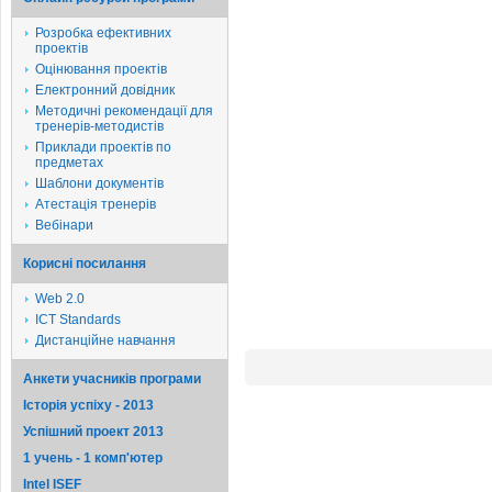
Розробка ефективних
проектів
Оцінювання проектів
Електронний довідник
Методичні рекомендації для
тренерів-методистів
Приклади проектів по
предметах
Шаблони документів
Атестація тренерів
Вебінари
Корисні посилання
Web 2.0
ICT Standards
Дистанційне навчання
Анкети учасників програми
Історія успіху - 2013
Успішний проект 2013
1 учень - 1 комп'ютер
Intel ISEF