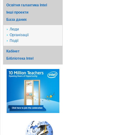
Освітня галактика Intel
Iншi проекти
База даних
Люди
Організації
Події
Кабінет
Бібліотека Intel