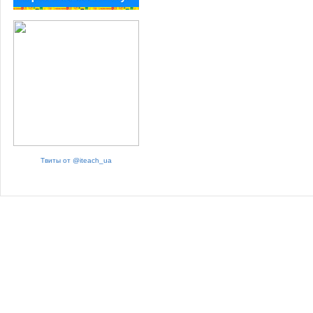
Твиты от @iteach_ua