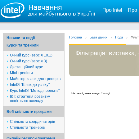
Про Intel
Про 
Головна
База даних
Події
Фільт
Новини та події
Курси та тренінги
Фільтрація: виставка,
Очний курс (версія 10.1)
Очний курс (версія 3)
Дистанційний курс
Міні тренінги
Майстер-класи для тренерів
Intel® "Шлях до успіху"
Курс Intel® "Метод проектів"
Не знайдено жодної події
ІКТ: стратегія розвитку
освітнього закладу
Веб-спільноти програми
Спільнота координаторів
Спільнота тренерів
Онлайн ресурси програми