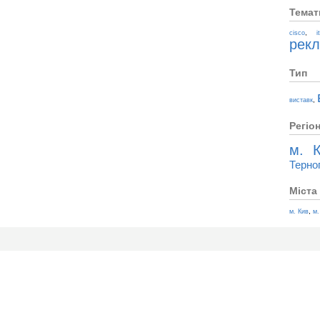
Темат
,
cisco
i
рек
Тип
,
виставк
Регіо
м. К
Терно
Міста
,
м. Кив
м.