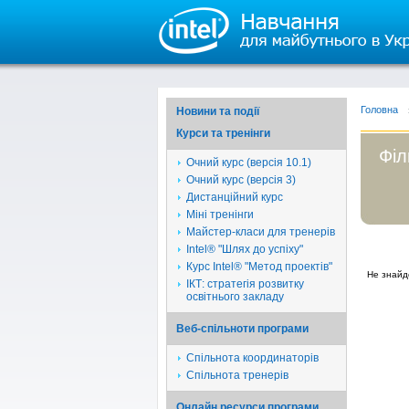
Головна
Новини та події
Курси та тренінги
Філ
Очний курс (версія 10.1)
Очний курс (версія 3)
Дистанційний курс
Міні тренінги
Майстер-класи для тренерів
Intel® "Шлях до успіху"
Курс Intel® "Метод проектів"
Не знайд
ІКТ: стратегія розвитку
освітнього закладу
Веб-спільноти програми
Спільнота координаторів
Спільнота тренерів
Онлайн ресурси програми