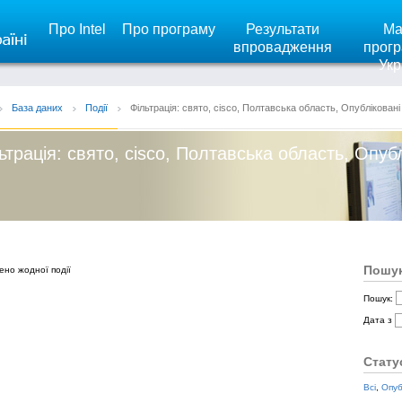
Про Intel
Про програму
Результати
Ма
впровадження
прогр
Укр
База даних
Події
Фільтрація: свято, cisco, Полтавська область, Опубліковані
ьтрація: свято, cisco, Полтавська область, Опуб
Пошук
ено жодної події
Пошук:
Дата з
Стату
Всі
,
Опуб