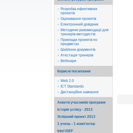
Розробка ефективних
проектів
Оцінювання проектів
Електронний довідник
Методичні рекомендації для
тренерів-методистів
Приклади проектів по
предметах
Шаблони документів
Атестація тренерів
Вебінари
Корисні посилання
Web 2.0
ICT Standards
Дистанційне навчання
Анкети учасників програми
Історія успіху - 2013
Успішний проект 2013
1 учень - 1 комп'ютер
Intel ISEF