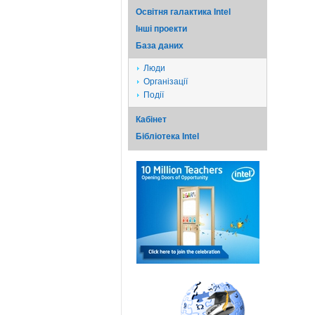
Освітня галактика Intel
Iншi проекти
База даних
Люди
Організації
Події
Кабінет
Бібліотека Intel