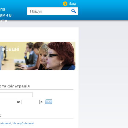
Вхід
па
ами в
аїні
ліковані
 та фільтрація
по
р.
с
ліковані
,
Не опубліковані