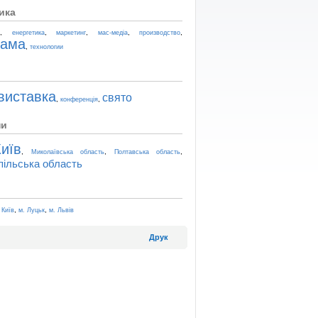
ика
,
,
,
,
,
t
енергетика
маркетинг
мас-медіа
производство
лама
,
технологии
виставка
свято
,
,
конференція
ни
иїв
,
,
,
Миколаївська область
Полтавська область
пільська область
,
,
 Київ
м. Луцьк
м. Львів
Друк