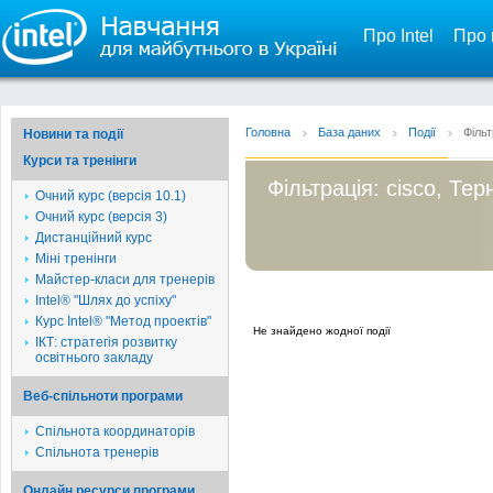
Про Intel
Про 
Головна
База даних
Події
Фільт
Новини та події
Курси та тренінги
Фільтрація: cisco, Те
Очний курс (версія 10.1)
Очний курс (версія 3)
Дистанційний курс
Міні тренінги
Майстер-класи для тренерів
Intel® "Шлях до успіху"
Курс Intel® "Метод проектів"
Не знайдено жодної події
ІКТ: стратегія розвитку
освітнього закладу
Веб-спільноти програми
Спільнота координаторів
Спільнота тренерів
Онлайн ресурси програми