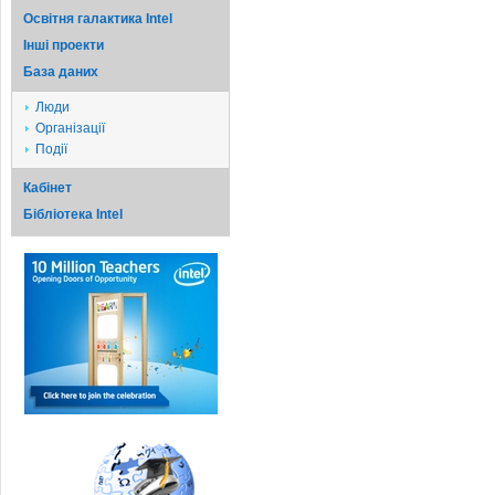
Освітня галактика Intel
Iншi проекти
База даних
Люди
Організації
Події
Кабінет
Бібліотека Intel