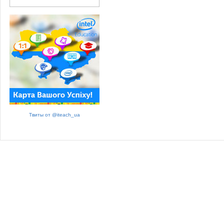
Твиты от @iteach_ua