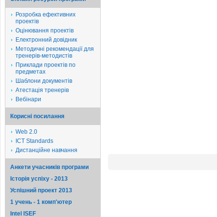
Розробка ефективних
проектів
Оцінювання проектів
Електронний довідник
Методичні рекомендації для
тренерів-методистів
Приклади проектів по
предметах
Шаблони документів
Атестація тренерів
Вебінари
Корисні посилання
Web 2.0
ICT Standards
Дистанційне навчання
Анкети учасників програми
Історія успіху - 2013
Успішний проект 2013
1 учень - 1 комп'ютер
Intel ISEF