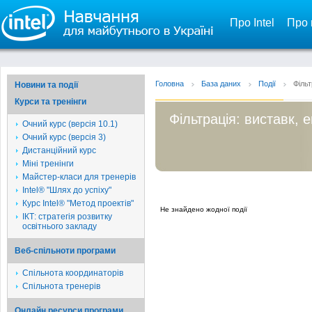
Про Intel
Про 
Головна
База даних
Події
Фільт
Новини та події
Курси та тренінги
Фільтрація: виставк, 
Очний курс (версія 10.1)
Очний курс (версія 3)
Дистанційний курс
Міні тренінги
Майстер-класи для тренерів
Intel® "Шлях до успіху"
Курс Intel® "Метод проектів"
Не знайдено жодної події
ІКТ: стратегія розвитку
освітнього закладу
Веб-спільноти програми
Спільнота координаторів
Спільнота тренерів
Онлайн ресурси програми