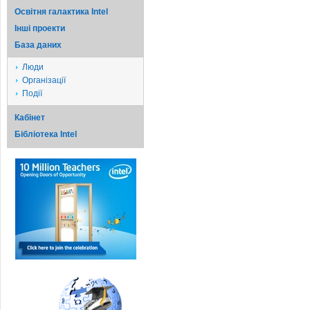
Освітня галактика Intel
Iншi проекти
База даних
Люди
Організації
Події
Кабінет
Бібліотека Intel