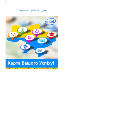
Твиты от @iteach_ua