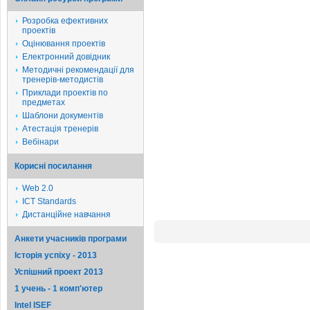
Розробка ефективних
проектів
Оцінювання проектів
Електронний довідник
Методичні рекомендації для
тренерів-методистів
Приклади проектів по
предметах
Шаблони документів
Атестація тренерів
Вебінари
Корисні посилання
Web 2.0
ICT Standards
Дистанційне навчання
Анкети учасників програми
Історія успіху - 2013
Успішний проект 2013
1 учень - 1 комп'ютер
Intel ISEF