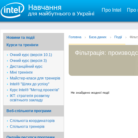
Про Intel
Про 
Головна
База даних
Події
Фільт
Новини та події
Курси та тренінги
Фільтрація: производс
Очний курс (версія 10.1)
Очний курс (версія 3)
Дистанційний курс
Міні тренінги
Майстер-класи для тренерів
Intel® "Шлях до успіху"
Курс Intel® "Метод проектів"
Не знайдено жодної події
ІКТ: стратегія розвитку
освітнього закладу
Веб-спільноти програми
Спільнота координаторів
Спільнота тренерів
Онлайн ресурси програми