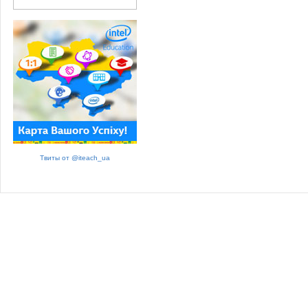
Твиты от @iteach_ua