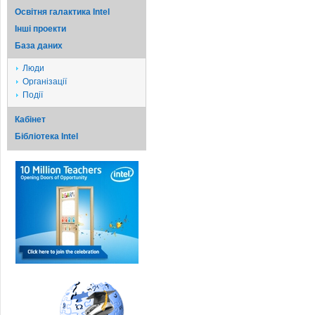
Освітня галактика Intel
Iншi проекти
База даних
Люди
Організації
Події
Кабінет
Бібліотека Intel