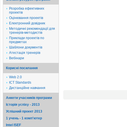
Розробка ефективних
проектів
Оцінювання проектів
Електронний довідник
Методичні рекомендації для
тренерів-методистів
Приклади проектів по
предметах
Шаблони документів
Атестація тренерів
Вебінари
Корисні посилання
Web 2.0
ICT Standards
Дистанційне навчання
Анкети учасників програми
Історія успіху - 2013
Успішний проект 2013
1 учень - 1 комп'ютер
Intel ISEF