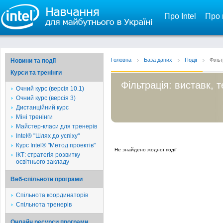
Про Intel
Про 
Головна
База даних
Події
Фільт
Новини та події
Курси та тренінги
Фільтрація: виставк, 
Очний курс (версія 10.1)
Очний курс (версія 3)
Дистанційний курс
Міні тренінги
Майстер-класи для тренерів
Intel® "Шлях до успіху"
Курс Intel® "Метод проектів"
Не знайдено жодної події
ІКТ: стратегія розвитку
освітнього закладу
Веб-спільноти програми
Спільнота координаторів
Спільнота тренерів
Онлайн ресурси програми