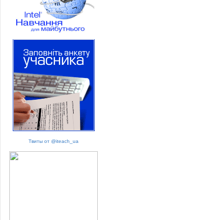
Твиты от @iteach_ua