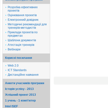
Розробка ефективних
проектів
Оцінювання проектів
Електронний довідник
Методичні рекомендації для
тренерів-методистів
Приклади проектів по
предметах
Шаблони документів
Атестація тренерів
Вебінари
Корисні посилання
Web 2.0
ICT Standards
Дистанційне навчання
Анкети учасників програми
Історія успіху - 2013
Успішний проект 2013
1 учень - 1 комп'ютер
Intel ISEF