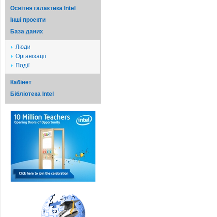
Освітня галактика Intel
Iншi проекти
База даних
Люди
Організації
Події
Кабінет
Бібліотека Intel