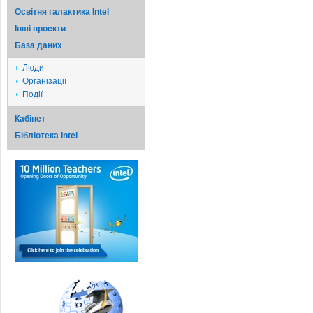
Освітня галактика Intel
Iншi проекти
База даних
Люди
Організації
Події
Кабінет
Бібліотека Intel