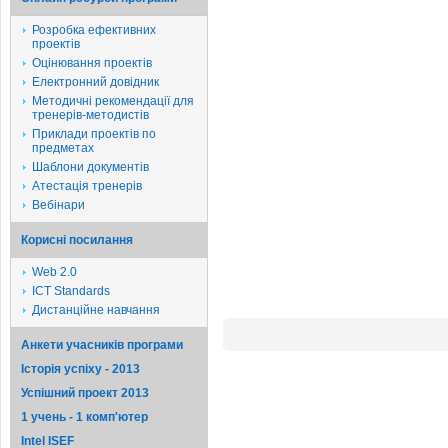
Розробка ефективних
проектів
Оцінювання проектів
Електронний довідник
Методичні рекомендації для
тренерів-методистів
Приклади проектів по
предметах
Шаблони документів
Атестація тренерів
Вебінари
Корисні посилання
Web 2.0
ICT Standards
Дистанційне навчання
Анкети учасників програми
Історія успіху - 2013
Успішний проект 2013
1 учень - 1 комп'ютер
Intel ISEF