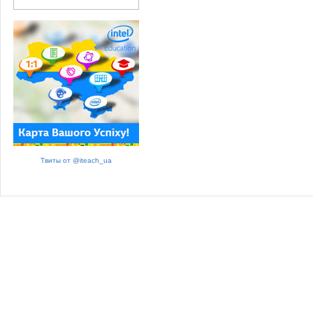
Твиты от @iteach_ua