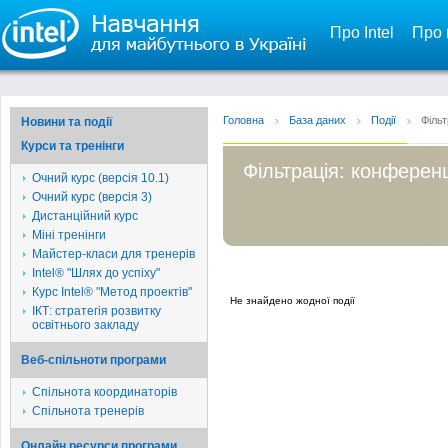
Про Intel
Про 
Головна
База даних
Події
Фільт
Новини та події
Курси та тренінги
Фільтрація: конферен
Очний курс (версія 10.1)
Очний курс (версія 3)
Дистанційний курс
Міні тренінги
Майстер-класи для тренерів
Intel® "Шлях до успіху"
Курс Intel® "Метод проектів"
Не знайдено жодної події
ІКТ: стратегія розвитку
освітнього закладу
Веб-спільноти програми
Спільнота координаторів
Спільнота тренерів
Онлайн ресурси програми