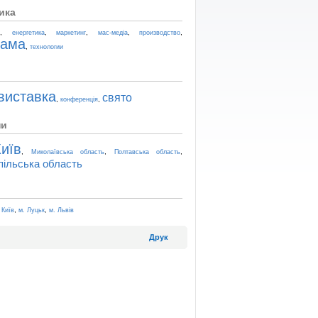
ика
,
,
,
,
,
t
енергетика
маркетинг
мас-медіа
производство
лама
,
технологии
виставка
свято
,
,
конференція
ни
иїв
,
,
,
Миколаївська область
Полтавська область
пільська область
,
,
 Київ
м. Луцьк
м. Львів
Друк