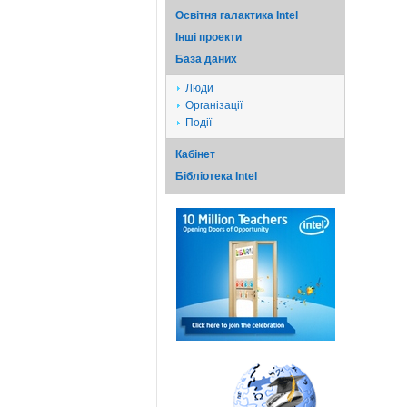
Освітня галактика Intel
Iншi проекти
База даних
Люди
Організації
Події
Кабінет
Бібліотека Intel