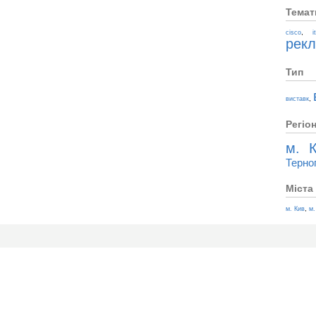
Темат
,
cisco
i
рек
Тип
,
виставк
Регіо
м. К
Терно
Міста
,
м. Кив
м.