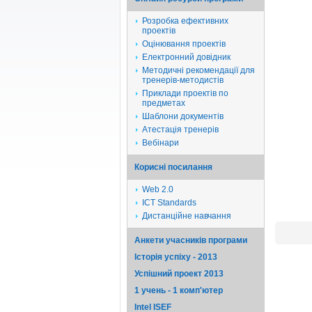
Розробка ефективних
проектів
Оцінювання проектів
Електронний довідник
Методичні рекомендації для
тренерів-методистів
Приклади проектів по
предметах
Шаблони документів
Атестація тренерів
Вебінари
Корисні посилання
Web 2.0
ICT Standards
Дистанційне навчання
Анкети учасників програми
Історія успіху - 2013
Успішний проект 2013
1 учень - 1 комп'ютер
Intel ISEF