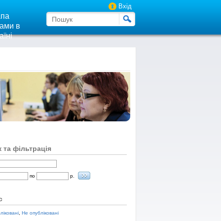
Вхід
па
ами в
аїні
 та фільтрація
по
р.
с
ліковані
,
Не опубліковані