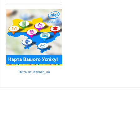
Твиты от @iteach_ua