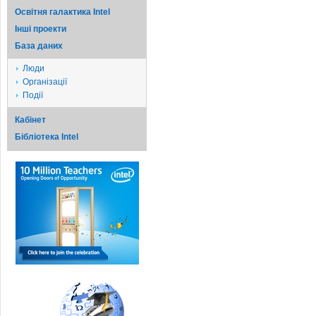
Освітня галактика Intel
Iншi проекти
База даних
Люди
Організації
Події
Кабінет
Бібліотека Intel