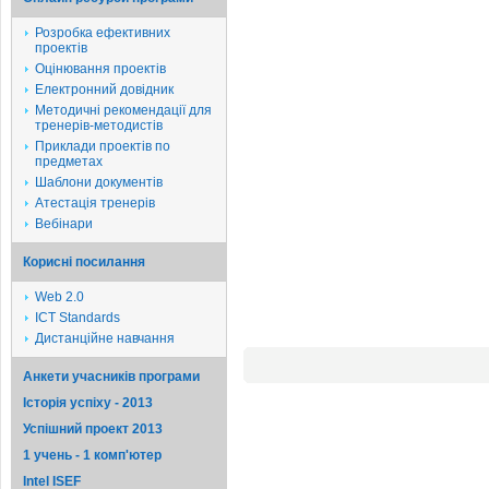
Розробка ефективних
проектів
Оцінювання проектів
Електронний довідник
Методичні рекомендації для
тренерів-методистів
Приклади проектів по
предметах
Шаблони документів
Атестація тренерів
Вебінари
Корисні посилання
Web 2.0
ICT Standards
Дистанційне навчання
Анкети учасників програми
Історія успіху - 2013
Успішний проект 2013
1 учень - 1 комп'ютер
Intel ISEF