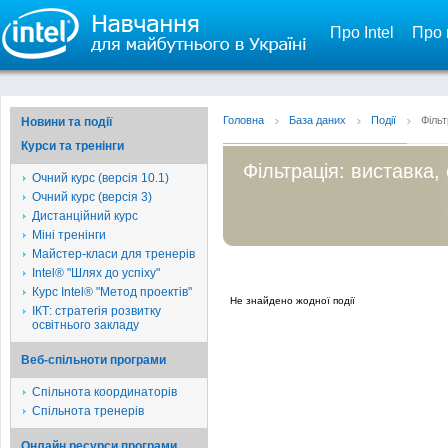
Про Intel
Про 
Головна
База даних
Події
Фільт
Новини та події
Курси та тренінги
Фільтрація: виставка,
Очний курс (версія 10.1)
Очний курс (версія 3)
Дистанційний курс
Міні тренінги
Майстер-класи для тренерів
Intel® "Шлях до успіху"
Курс Intel® "Метод проектів"
Не знайдено жодної події
ІКТ: стратегія розвитку
освітнього закладу
Веб-спільноти програми
Спільнота координаторів
Спільнота тренерів
Онлайн ресурси програми