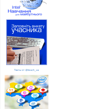
Твиты от @iteach_ua