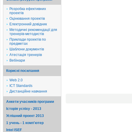
Розробка ефективних
проектів
Оцінювання проектів
Електронний довідник
Методичні рекомендації для
тренерів-методистів
Приклади проектів по
предметах
Шаблони документів
Атестація тренерів
Вебінари
Корисні посилання
Web 2.0
ICT Standards
Дистанційне навчання
Анкети учасників програми
Історія успіху - 2013
Успішний проект 2013
1 учень - 1 комп'ютер
Intel ISEF