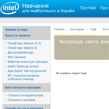
Про Intel
Про 
Головна
База даних
Події
Фільт
Новини та події
Курси та тренінги
Фільтрація: свято, ен
Очний курс (версія 10.1)
Очний курс (версія 3)
Дистанційний курс
Міні тренінги
Майстер-класи для тренерів
Intel® "Шлях до успіху"
Курс Intel® "Метод проектів"
Не знайдено жодної події
ІКТ: стратегія розвитку
освітнього закладу
Веб-спільноти програми
Спільнота координаторів
Спільнота тренерів
Онлайн ресурси програми