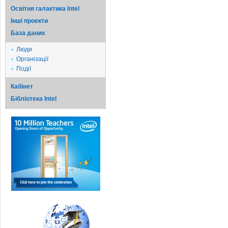
Освітня галактика Intel
Iншi проекти
База даних
Люди
Організації
Події
Кабінет
Бібліотека Intel