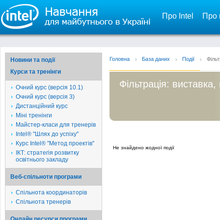
Про Intel
Про 
Головна
База даних
Події
Фільт
Новини та події
Курси та тренінги
Фільтрація: виставка,
Очний курс (версія 10.1)
Очний курс (версія 3)
Дистанційний курс
Міні тренінги
Майстер-класи для тренерів
Intel® "Шлях до успіху"
Курс Intel® "Метод проектів"
Не знайдено жодної події
ІКТ: стратегія розвитку
освітнього закладу
Веб-спільноти програми
Спільнота координаторів
Спільнота тренерів
Онлайн ресурси програми