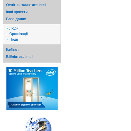
Освітня галактика Intel
Iншi проекти
База даних
Люди
Організації
Події
Кабінет
Бібліотека Intel