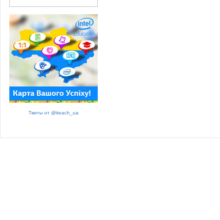
Твиты от @iteach_ua