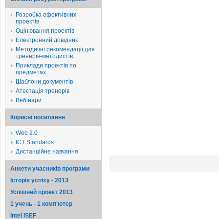
Розробка ефективних
проектів
Оцінювання проектів
Електронний довідник
Методичні рекомендації для
тренерів-методистів
Приклади проектів по
предметах
Шаблони документів
Атестація тренерів
Вебінари
Корисні посилання
Web 2.0
ICT Standards
Дистанційне навчання
Анкети учасників програми
Історія успіху - 2013
Успішний проект 2013
1 учень - 1 комп'ютер
Intel ISEF