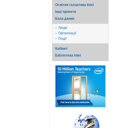
Освітня галактика Intel
Iншi проекти
База даних
Люди
Організації
Події
Кабінет
Бібліотека Intel