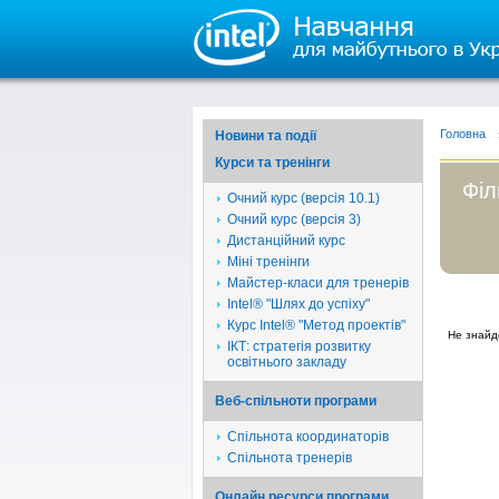
Головна
Новини та події
Курси та тренінги
Філ
Очний курс (версія 10.1)
Очний курс (версія 3)
Дистанційний курс
Міні тренінги
Майстер-класи для тренерів
Intel® "Шлях до успіху"
Курс Intel® "Метод проектів"
Не знайд
ІКТ: стратегія розвитку
освітнього закладу
Веб-спільноти програми
Спільнота координаторів
Спільнота тренерів
Онлайн ресурси програми