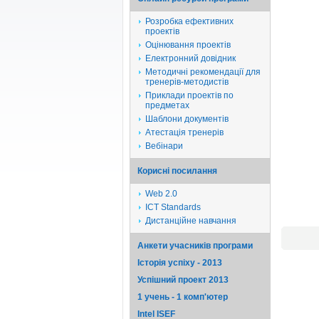
Розробка ефективних
проектів
Оцінювання проектів
Електронний довідник
Методичні рекомендації для
тренерів-методистів
Приклади проектів по
предметах
Шаблони документів
Атестація тренерів
Вебінари
Корисні посилання
Web 2.0
ICT Standards
Дистанційне навчання
Анкети учасників програми
Історія успіху - 2013
Успішний проект 2013
1 учень - 1 комп'ютер
Intel ISEF