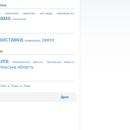
ика
,
,
,
,
,
t
енергетика
маркетинг
мас-медіа
производство
лама
,
технологии
виставка
свято
,
,
конференція
ни
иїв
,
,
,
Миколаївська область
Полтавська область
пільська область
,
,
 Київ
м. Луцьк
м. Львів
Друк