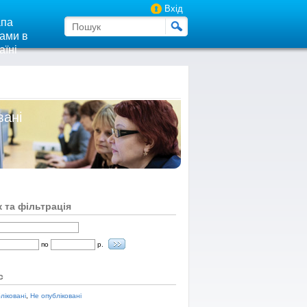
Вхід
па
ами в
аїні
вані
 та фільтрація
по
р.
с
ліковані
,
Не опубліковані