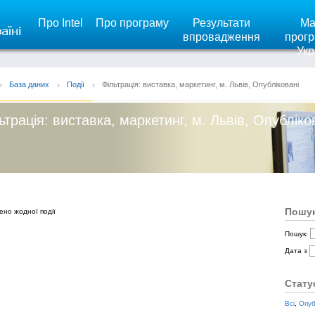
Про Intel
Про програму
Результати
Ма
впровадження
прогр
Укр
База даних
Події
Фільтрація: виставка, маркетинг, м. Львів, Опубліковані
ьтрація: виставка, маркетинг, м. Львів, Опубліко
Пошук
ено жодної події
Пошук:
Дата з
Стату
Всі
,
Опуб