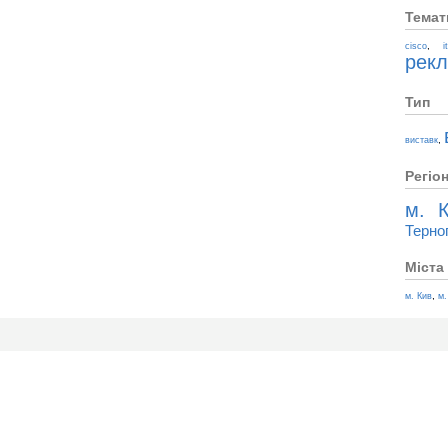
Темат
,
cisco
i
рек
Тип
,
виставк
Регіо
м. К
Терно
Міста
,
м. Кив
м.