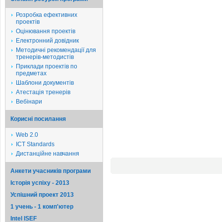
Розробка ефективних
проектів
Оцінювання проектів
Електронний довідник
Методичні рекомендації для
тренерів-методистів
Приклади проектів по
предметах
Шаблони документів
Атестація тренерів
Вебінари
Корисні посилання
Web 2.0
ICT Standards
Дистанційне навчання
Анкети учасників програми
Історія успіху - 2013
Успішний проект 2013
1 учень - 1 комп'ютер
Intel ISEF