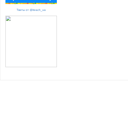
Твиты от @iteach_ua