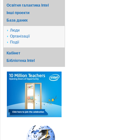
Освітня галактика Intel
Iншi проекти
База даних
Люди
Організації
Події
Кабінет
Бібліотека Intel