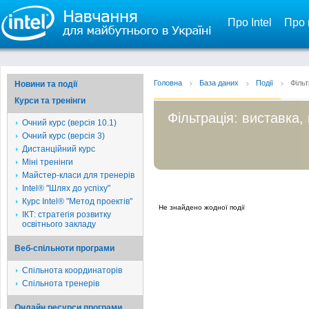
Про Intel
Про 
Головна
База даних
Події
Фільт
Новини та події
Курси та тренінги
Фільтрація: виставка,
Очний курс (версія 10.1)
Очний курс (версія 3)
Дистанційний курс
Міні тренінги
Майстер-класи для тренерів
Intel® "Шлях до успіху"
Курс Intel® "Метод проектів"
Не знайдено жодної події
ІКТ: стратегія розвитку
освітнього закладу
Веб-спільноти програми
Спільнота координаторів
Спільнота тренерів
Онлайн ресурси програми