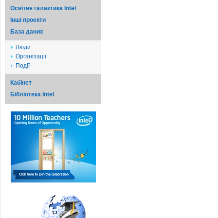
Освітня галактика Intel
Iншi проекти
База даних
Люди
Організації
Події
Кабінет
Бібліотека Intel