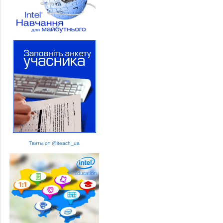
Твиты от @iteach_ua