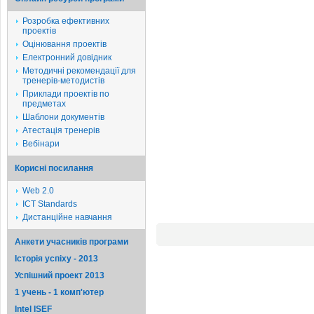
Розробка ефективних
проектів
Оцінювання проектів
Електронний довідник
Методичні рекомендації для
тренерів-методистів
Приклади проектів по
предметах
Шаблони документів
Атестація тренерів
Вебінари
Корисні посилання
Web 2.0
ICT Standards
Дистанційне навчання
Анкети учасників програми
Історія успіху - 2013
Успішний проект 2013
1 учень - 1 комп'ютер
Intel ISEF