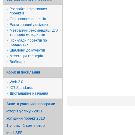
Розробка ефективних
проектів
Оцінювання проектів
Електронний довідник
Методичні рекомендації для
тренерів-методистів
Приклади проектів по
предметах
Шаблони документів
Атестація тренерів
Вебінари
Корисні посилання
Web 2.0
ICT Standards
Дистанційне навчання
Анкети учасників програми
Історія успіху - 2013
Успішний проект 2013
1 учень - 1 комп'ютер
Intel ISEF