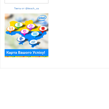
Твиты от @iteach_ua