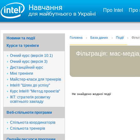
Про Intel
Про 
Головна
База даних
Події
Фільт
Новини та події
Курси та тренінги
Фільтрація: мас-медіа
Очний курс (версія 10.1)
Очний курс (версія 3)
Дистанційний курс
Міні тренінги
Майстер-класи для тренерів
Intel® "Шлях до успіху"
Курс Intel® "Метод проектів"
Не знайдено жодної події
ІКТ: стратегія розвитку
освітнього закладу
Веб-спільноти програми
Спільнота координаторів
Спільнота тренерів
Онлайн ресурси програми