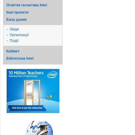
Освітня галактика Intel
Iншi проекти
База даних
Люди
Організації
Події
Кабінет
Бібліотека Intel