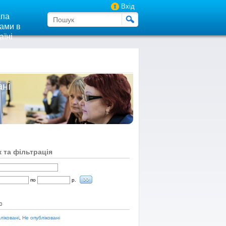
Вхід
па
ами в
аїні
ані
 та фільтрація
по
р.
с
ліковані
,
Не опубліковані