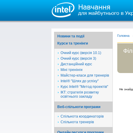
Головна
Новини та події
Курси та тренінги
Філ
Очний курс (версія 10.1)
Очний курс (версія 3)
Дистанційний курс
Міні тренінги
Майстер-класи для тренерів
Intel® "Шлях до успіху"
Курс Intel® "Метод проектів"
Не знайд
ІКТ: стратегія розвитку
освітнього закладу
Веб-спільноти програми
Спільнота координаторів
Спільнота тренерів
Онлайн ресурси програми