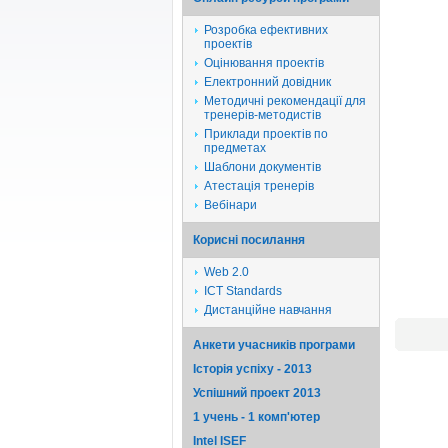
Розробка ефективних
проектів
Оцінювання проектів
Електронний довідник
Методичні рекомендації для
тренерів-методистів
Приклади проектів по
предметах
Шаблони документів
Атестація тренерів
Вебінари
Корисні посилання
Web 2.0
ICT Standards
Дистанційне навчання
Анкети учасників програми
Історія успіху - 2013
Успішний проект 2013
1 учень - 1 комп'ютер
Intel ISEF