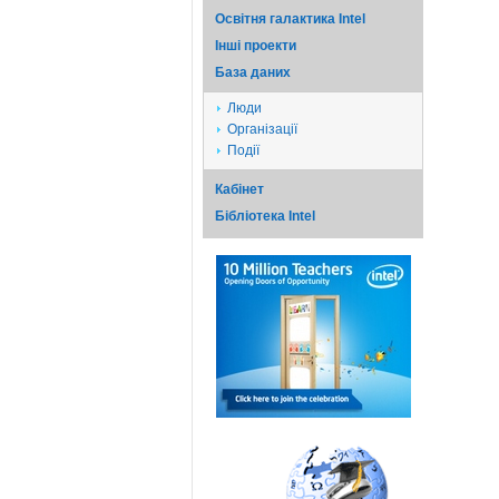
Освітня галактика Intel
Iншi проекти
База даних
Люди
Організації
Події
Кабінет
Бібліотека Intel