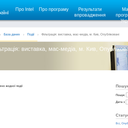
Про Intel
Про програму
Результати
Ма
впровадження
прогр
Укр
База даних
Події
Фільтрація: виставка, мас-медіа, м. Кив, Опубліковані
ьтрація: виставка, мас-медіа, м. Кив, Опубліков
Пошук
ено жодної події
Пошук:
Дата з
Стату
Всі
,
Опуб