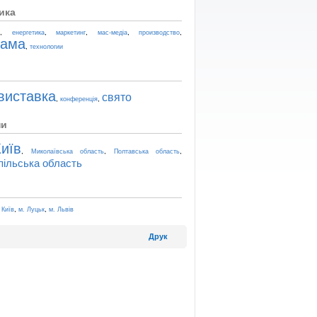
ика
,
,
,
,
,
t
енергетика
маркетинг
мас-медіа
производство
лама
,
технологии
виставка
свято
,
,
конференція
ни
иїв
,
,
,
Миколаївська область
Полтавська область
пільська область
,
,
 Київ
м. Луцьк
м. Львів
Друк