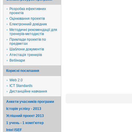
Розробка ефективних
проектів
Оцінювання проектів
Електронний довідник
Методичні рекомендації для
тренерів-методистів
Приклади проектів по
предметах
Шаблони документів
Атестація тренерів
Вебінари
Корисні посилання
Web 2.0
ICT Standards
Дистанційне навчання
Анкети учасників програми
Історія успіху - 2013
Успішний проект 2013
1 учень - 1 комп'ютер
Intel ISEF