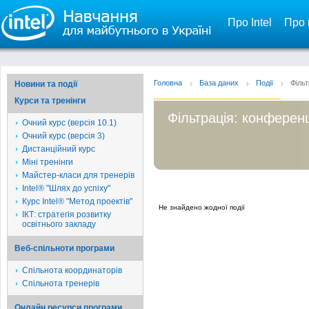
Про Intel
Про 
Головна
База даних
Події
Фільт
Новини та події
Курси та тренінги
Фільтрація: конференц
Очний курс (версія 10.1)
Очний курс (версія 3)
Дистанційний курс
Міні тренінги
Майстер-класи для тренерів
Intel® "Шлях до успіху"
Курс Intel® "Метод проектів"
Не знайдено жодної події
ІКТ: стратегія розвитку
освітнього закладу
Веб-спільноти програми
Спільнота координаторів
Спільнота тренерів
Онлайн ресурси програми