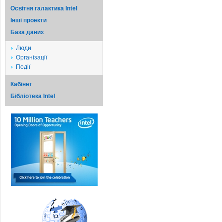
Освітня галактика Intel
Iншi проекти
База даних
Люди
Організації
Події
Кабінет
Бібліотека Intel