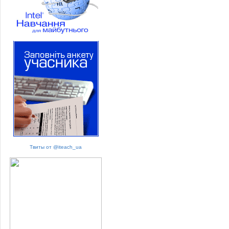
Твиты от @iteach_ua