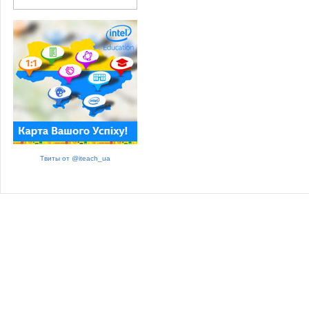
Твиты от @iteach_ua