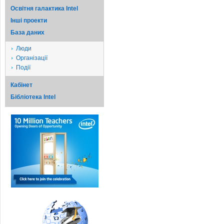
Освітня галактика Intel
Iншi проекти
База даних
Люди
Організації
Події
Кабінет
Бібліотека Intel