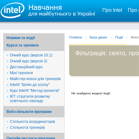
Про Intel
Про 
Головна
База даних
Події
Фільт
Новини та події
Курси та тренінги
Фільтрація: свято, пр
Очний курс (версія 10.1)
Очний курс (версія 3)
Дистанційний курс
Міні тренінги
Майстер-класи для тренерів
Intel® "Шлях до успіху"
Курс Intel® "Метод проектів"
Не знайдено жодної події
ІКТ: стратегія розвитку
освітнього закладу
Веб-спільноти програми
Спільнота координаторів
Спільнота тренерів
Онлайн ресурси програми