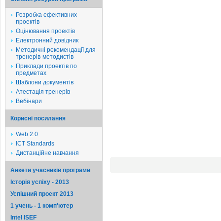
Розробка ефективних
проектів
Оцінювання проектів
Електронний довідник
Методичні рекомендації для
тренерів-методистів
Приклади проектів по
предметах
Шаблони документів
Атестація тренерів
Вебінари
Корисні посилання
Web 2.0
ICT Standards
Дистанційне навчання
Анкети учасників програми
Історія успіху - 2013
Успішний проект 2013
1 учень - 1 комп'ютер
Intel ISEF