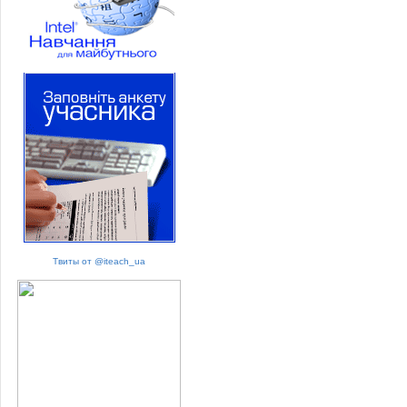
Твиты от @iteach_ua