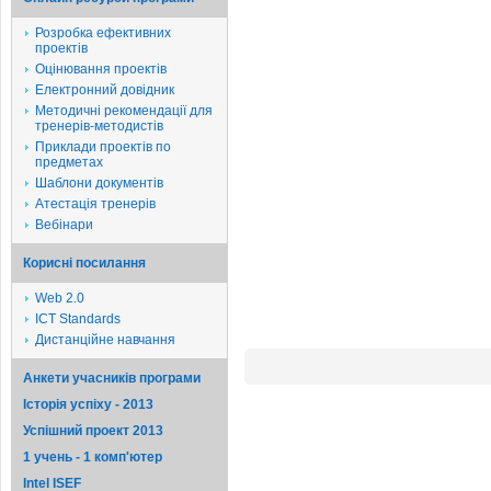
Розробка ефективних
проектів
Оцінювання проектів
Електронний довідник
Методичні рекомендації для
тренерів-методистів
Приклади проектів по
предметах
Шаблони документів
Атестація тренерів
Вебінари
Корисні посилання
Web 2.0
ICT Standards
Дистанційне навчання
Анкети учасників програми
Історія успіху - 2013
Успішний проект 2013
1 учень - 1 комп'ютер
Intel ISEF