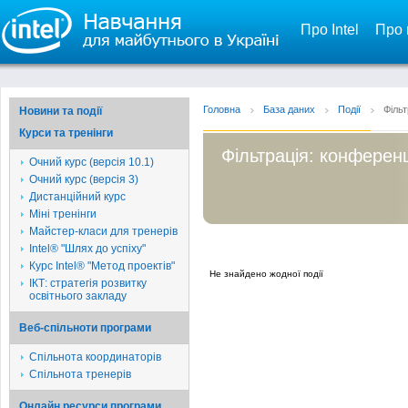
Про Intel
Про 
Головна
База даних
Події
Фільт
Новини та події
Курси та тренінги
Фільтрація: конференц
Очний курс (версія 10.1)
Очний курс (версія 3)
Дистанційний курс
Міні тренінги
Майстер-класи для тренерів
Intel® "Шлях до успіху"
Курс Intel® "Метод проектів"
Не знайдено жодної події
ІКТ: стратегія розвитку
освітнього закладу
Веб-спільноти програми
Спільнота координаторів
Спільнота тренерів
Онлайн ресурси програми