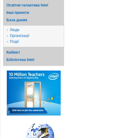
Освітня галактика Intel
Iншi проекти
База даних
Люди
Організації
Події
Кабінет
Бібліотека Intel