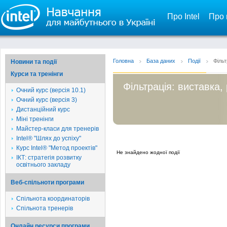
Про Intel
Про 
Головна
База даних
Події
Фільт
Новини та події
Курси та тренінги
Фільтрація: виставка
Очний курс (версія 10.1)
Очний курс (версія 3)
Дистанційний курс
Міні тренінги
Майстер-класи для тренерів
Intel® "Шлях до успіху"
Курс Intel® "Метод проектів"
Не знайдено жодної події
ІКТ: стратегія розвитку
освітнього закладу
Веб-спільноти програми
Спільнота координаторів
Спільнота тренерів
Онлайн ресурси програми