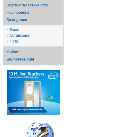
Освітня галактика Intel
Iншi проекти
База даних
Люди
Організації
Події
Кабінет
Бібліотека Intel