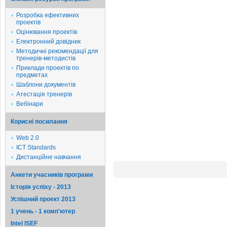
Розробка ефективних
проектів
Оцінювання проектів
Електронний довідник
Методичні рекомендації для
тренерів-методистів
Приклади проектів по
предметах
Шаблони документів
Атестація тренерів
Вебінари
Корисні посилання
Web 2.0
ICT Standards
Дистанційне навчання
Анкети учасників програми
Історія успіху - 2013
Успішний проект 2013
1 учень - 1 комп'ютер
Intel ISEF