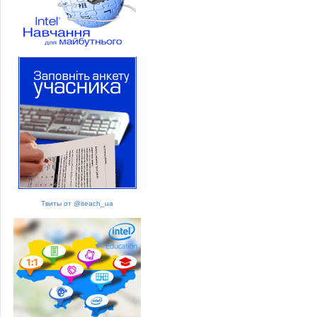
Твиты от @iteach_ua