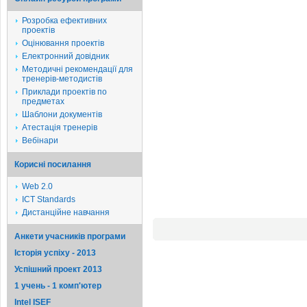
Розробка ефективних
проектів
Оцінювання проектів
Електронний довідник
Методичні рекомендації для
тренерів-методистів
Приклади проектів по
предметах
Шаблони документів
Атестація тренерів
Вебінари
Корисні посилання
Web 2.0
ICT Standards
Дистанційне навчання
Анкети учасників програми
Історія успіху - 2013
Успішний проект 2013
1 учень - 1 комп'ютер
Intel ISEF