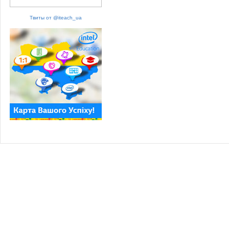
Твиты от @iteach_ua