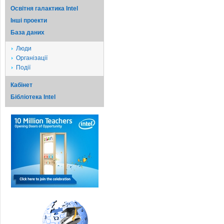
Освітня галактика Intel
Iншi проекти
База даних
Люди
Організації
Події
Кабінет
Бібліотека Intel