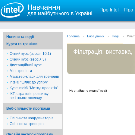
Про Intel
Про 
Головна
База даних
Події
Фільт
Новини та події
Курси та тренінги
Фільтрація: виставка
Очний курс (версія 10.1)
Очний курс (версія 3)
Дистанційний курс
Міні тренінги
Майстер-класи для тренерів
Intel® "Шлях до успіху"
Курс Intel® "Метод проектів"
Не знайдено жодної події
ІКТ: стратегія розвитку
освітнього закладу
Веб-спільноти програми
Спільнота координаторів
Спільнота тренерів
Онлайн ресурси програми