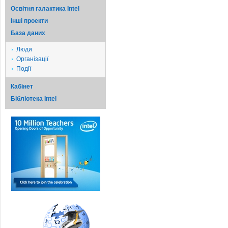
Освітня галактика Intel
Iншi проекти
База даних
Люди
Організації
Події
Кабінет
Бібліотека Intel