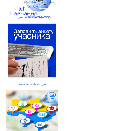
Твиты от @iteach_ua