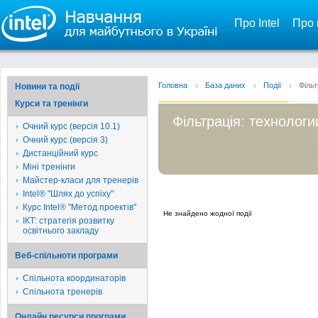
Про Intel
Про 
Головна
База даних
Події
Фільт
Новини та події
Курси та тренінги
Фільтрація: технологи
Очний курс (версія 10.1)
Очний курс (версія 3)
Дистанційний курс
Міні тренінги
Майстер-класи для тренерів
Intel® "Шлях до успіху"
Курс Intel® "Метод проектів"
Не знайдено жодної події
ІКТ: стратегія розвитку
освітнього закладу
Веб-спільноти програми
Спільнота координаторів
Спільнота тренерів
Онлайн ресурси програми