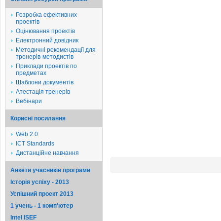
Розробка ефективних
проектів
Оцінювання проектів
Електронний довідник
Методичні рекомендації для
тренерів-методистів
Приклади проектів по
предметах
Шаблони документів
Атестація тренерів
Вебінари
Корисні посилання
Web 2.0
ICT Standards
Дистанційне навчання
Анкети учасників програми
Історія успіху - 2013
Успішний проект 2013
1 учень - 1 комп'ютер
Intel ISEF