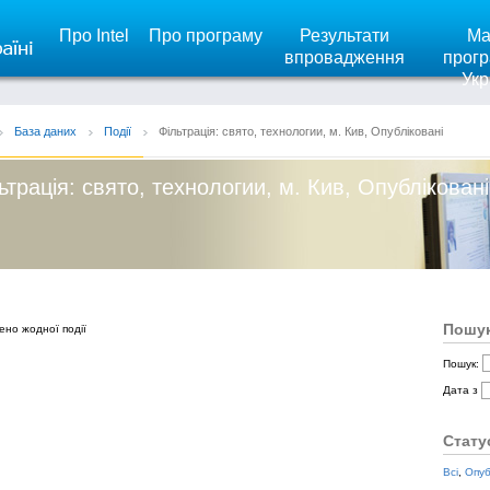
Про Intel
Про програму
Результати
Ма
впровадження
прогр
Укр
База даних
Події
Фільтрація: свято, технологии, м. Кив, Опубліковані
ьтрація: свято, технологии, м. Кив, Опубліковані
Пошук
ено жодної події
Пошук:
Дата з
Стату
Всі
,
Опуб