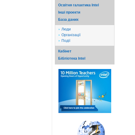
Освітня галактика Intel
Iншi проекти
База даних
Люди
Організації
Події
Кабінет
Бібліотека Intel