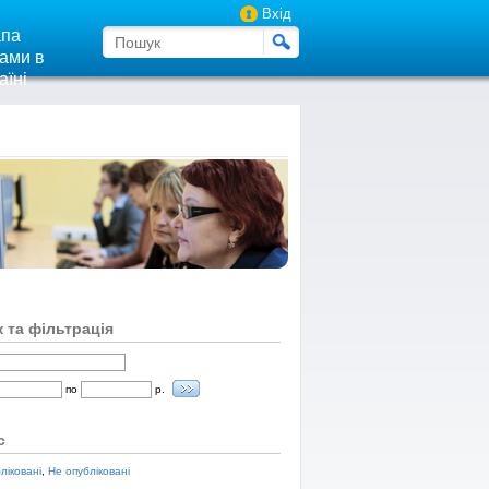
Вхід
па
ами в
аїні
 та фільтрація
по
р.
с
ліковані
,
Не опубліковані