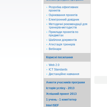
Розробка ефективних
проектів
Оцінювання проектів
Електронний довідник
Методичні рекомендації для
тренерів-методистів
Приклади проектів по
предметах
Шаблони документів
Атестація тренерів
Вебінари
Корисні посилання
Web 2.0
ICT Standards
Дистанційне навчання
Анкети учасників програми
Історія успіху - 2013
Успішний проект 2013
1 учень - 1 комп'ютер
Intel ISEF