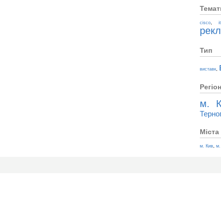
Темат
,
cisco
i
рек
Тип
,
виставк
Регіо
м. К
Терно
Міста
,
м. Кив
м.