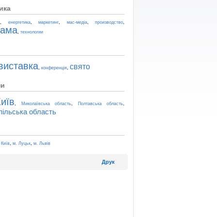
ика
,
,
,
,
,
t
енергетика
маркетинг
мас-медіа
производство
лама
,
технологии
виставка
свято
,
,
конференція
ни
иїв
,
,
,
Миколаївська область
Полтавська область
пільська область
,
,
 Київ
м. Луцьк
м. Львів
Друк