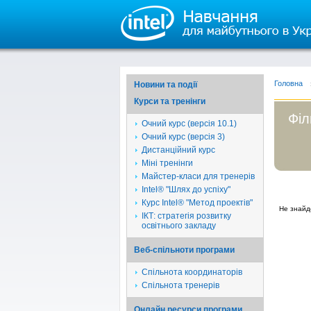
Головна
Новини та події
Курси та тренінги
Філ
Очний курс (версія 10.1)
Очний курс (версія 3)
Дистанційний курс
Міні тренінги
Майстер-класи для тренерів
Intel® "Шлях до успіху"
Курс Intel® "Метод проектів"
Не знайд
ІКТ: стратегія розвитку
освітнього закладу
Веб-спільноти програми
Спільнота координаторів
Спільнота тренерів
Онлайн ресурси програми