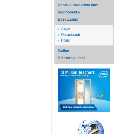
Освітня галактика Intel
Iншi проекти
База даних
Люди
Організації
Події
Кабінет
Бібліотека Intel