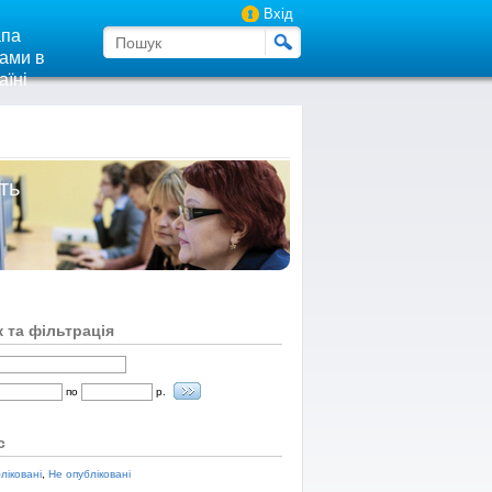
Вхід
па
ами в
аїні
ть
 та фільтрація
по
р.
с
ліковані
,
Не опубліковані