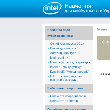
Головна
Новини та події
Курси та тренінги
Філ
Очний курс (версія 10.1)
Очний курс (версія 3)
Дистанційний курс
Міні тренінги
Майстер-класи для тренерів
Intel® "Шлях до успіху"
Курс Intel® "Метод проектів"
Не знайд
ІКТ: стратегія розвитку
освітнього закладу
Веб-спільноти програми
Спільнота координаторів
Спільнота тренерів
Онлайн ресурси програми