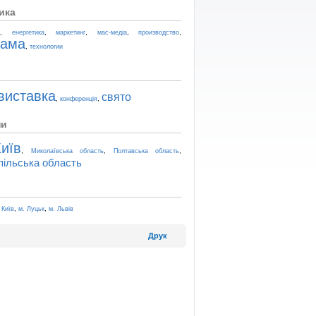
ика
,
,
,
,
,
t
енергетика
маркетинг
мас-медіа
производство
лама
,
технологии
виставка
свято
,
,
конференція
ни
иїв
,
,
,
Миколаївська область
Полтавська область
пільська область
,
,
 Київ
м. Луцьк
м. Львів
Друк