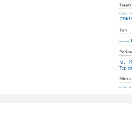
Темат
,
cisco
i
рек
Тип
,
виставк
Регіо
м. К
Терно
Міста
,
м. Кив
м.