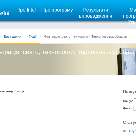
Про Intel
Про програму
Результати
Ма
впровадження
прогр
Укр
База даних
Події
Фільтрація: свято, технологии, Тернопільська область
ьтрація: свято, технологии, Тернопільська облас
Пошук
ено жодної події
Пошук:
Дата з
Стату
Всі
,
Опуб