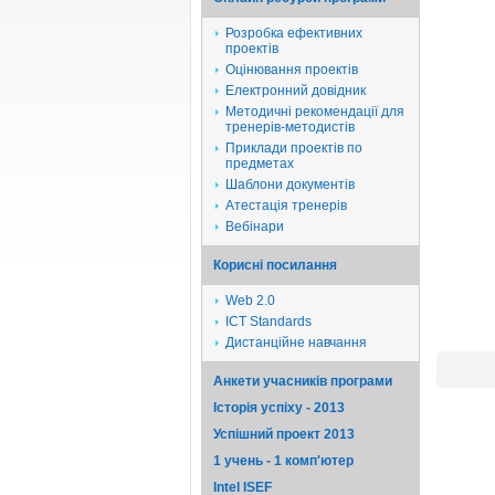
Розробка ефективних
проектів
Оцінювання проектів
Електронний довідник
Методичні рекомендації для
тренерів-методистів
Приклади проектів по
предметах
Шаблони документів
Атестація тренерів
Вебінари
Корисні посилання
Web 2.0
ICT Standards
Дистанційне навчання
Анкети учасників програми
Історія успіху - 2013
Успішний проект 2013
1 учень - 1 комп'ютер
Intel ISEF