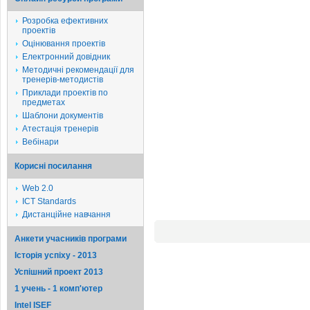
Розробка ефективних
проектів
Оцінювання проектів
Електронний довідник
Методичні рекомендації для
тренерів-методистів
Приклади проектів по
предметах
Шаблони документів
Атестація тренерів
Вебінари
Корисні посилання
Web 2.0
ICT Standards
Дистанційне навчання
Анкети учасників програми
Історія успіху - 2013
Успішний проект 2013
1 учень - 1 комп'ютер
Intel ISEF