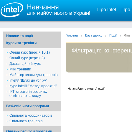
Про Intel
Про 
Головна
База даних
Події
Фільт
Новини та події
Курси та тренінги
Фільтрація: конференц
Очний курс (версія 10.1)
Очний курс (версія 3)
Дистанційний курс
Міні тренінги
Майстер-класи для тренерів
Intel® "Шлях до успіху"
Курс Intel® "Метод проектів"
Не знайдено жодної події
ІКТ: стратегія розвитку
освітнього закладу
Веб-спільноти програми
Спільнота координаторів
Спільнота тренерів
Онлайн ресурси програми