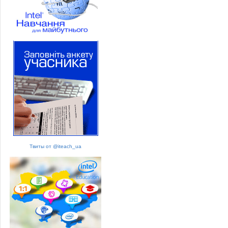
Твиты от @iteach_ua