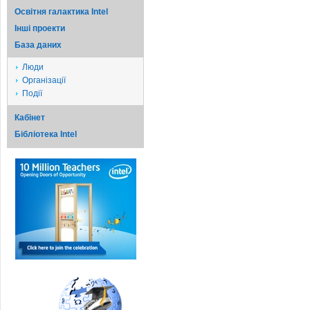
Освітня галактика Intel
Iншi проекти
База даних
Люди
Організації
Події
Кабінет
Бібліотека Intel