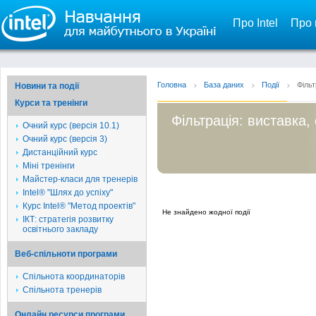
Про Intel
Про 
Головна
База даних
Події
Фільт
Новини та події
Курси та тренінги
Фільтрація: виставка, 
Очний курс (версія 10.1)
Очний курс (версія 3)
Дистанційний курс
Міні тренінги
Майстер-класи для тренерів
Intel® "Шлях до успіху"
Курс Intel® "Метод проектів"
Не знайдено жодної події
ІКТ: стратегія розвитку
освітнього закладу
Веб-спільноти програми
Спільнота координаторів
Спільнота тренерів
Онлайн ресурси програми