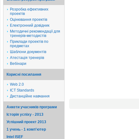
Розробка ефективних
проектів
Оцінювання проектів
Електронний довідник
Методичні рекомендації для
тренерів-методистів
Приклади проектів по
предметах
Шаблони документів
Атестація тренерів
Вебінари
Корисні посилання
Web 2.0
ICT Standards
Дистанційне навчання
Анкети учасників програми
Історія успіху - 2013
Успішний проект 2013
1 учень - 1 комп'ютер
Intel ISEF