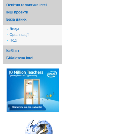
Освітня галактика Intel
Iншi проекти
База даних
Люди
Організації
Події
Кабінет
Бібліотека Intel