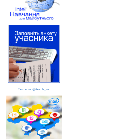
Твиты от @iteach_ua