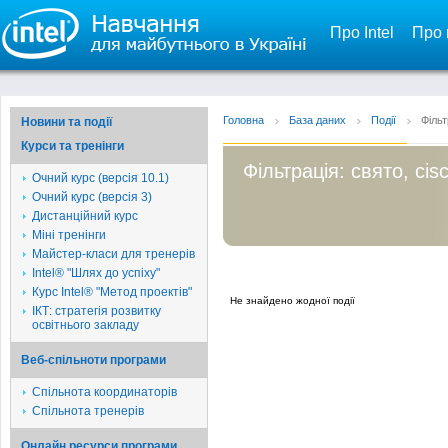
Про Intel
Про 
Головна
База даних
Події
Фільт
Новини та події
Курси та тренінги
Фільтрація: свято, cis
Очний курс (версія 10.1)
Очний курс (версія 3)
Дистанційний курс
Міні тренінги
Майстер-класи для тренерів
Intel® "Шлях до успіху"
Курс Intel® "Метод проектів"
Не знайдено жодної події
ІКТ: стратегія розвитку
освітнього закладу
Веб-спільноти програми
Спільнота координаторів
Спільнота тренерів
Онлайн ресурси програми