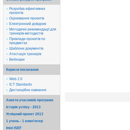
Розробка ефективних
проектів
Оцінювання проектів
Електронний довідник
Методичні рекомендації для
тренерів-методистів
Приклади проектів по
предметах
Шаблони документів
Атестація тренерів
Вебінари
Корисні посилання
Web 2.0
ICT Standards
Дистанційне навчання
Анкети учасників програми
Історія успіху - 2013
Успішний проект 2013
1 учень - 1 комп'ютер
Intel ISEF