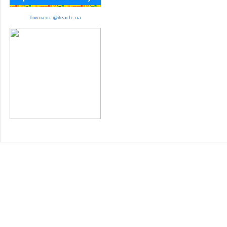
Твиты от @iteach_ua