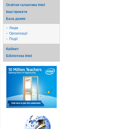
Освітня галактика Intel
Iншi проекти
База даних
Люди
Організації
Події
Кабінет
Бібліотека Intel