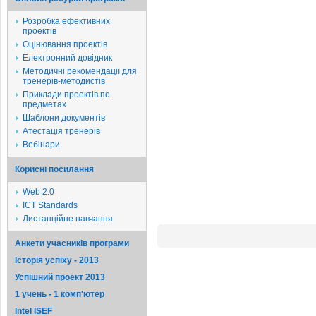
Розробка ефективних
проектів
Оцінювання проектів
Електронний довідник
Методичні рекомендації для
тренерів-методистів
Приклади проектів по
предметах
Шаблони документів
Атестація тренерів
Вебінари
Корисні посилання
Web 2.0
ICT Standards
Дистанційне навчання
Анкети учасників програми
Історія успіху - 2013
Успішний проект 2013
1 учень - 1 комп'ютер
Intel ISEF