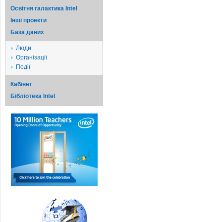
Освітня галактика Intel
Iншi проекти
База даних
Люди
Організації
Події
Кабінет
Бібліотека Intel