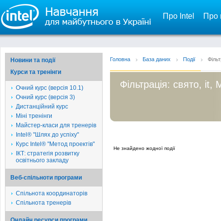
Про Intel
Про 
Головна
База даних
Події
Фільт
Новини та події
Курси та тренінги
Фільтрація: свято, it
Очний курс (версія 10.1)
Очний курс (версія 3)
Дистанційний курс
Міні тренінги
Майстер-класи для тренерів
Intel® "Шлях до успіху"
Курс Intel® "Метод проектів"
Не знайдено жодної події
ІКТ: стратегія розвитку
освітнього закладу
Веб-спільноти програми
Спільнота координаторів
Спільнота тренерів
Онлайн ресурси програми