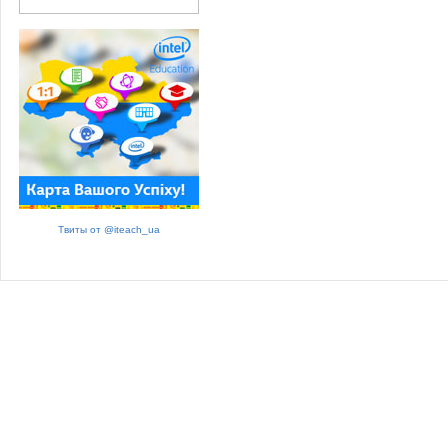
Твиты от @iteach_ua