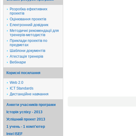
Розробка ефективних
проектів
Оцінювання проектів
Електронний довідник
Методичні рекомендації для
тренерів-методистів
Приклади проектів по
предметах
Шаблони документів
Атестація тренерів
Вебінари
Корисні посилання
Web 2.0
ICT Standards
Дистанційне навчання
Анкети учасників програми
Історія успіху - 2013
Успішний проект 2013
1 учень - 1 комп'ютер
Intel ISEF