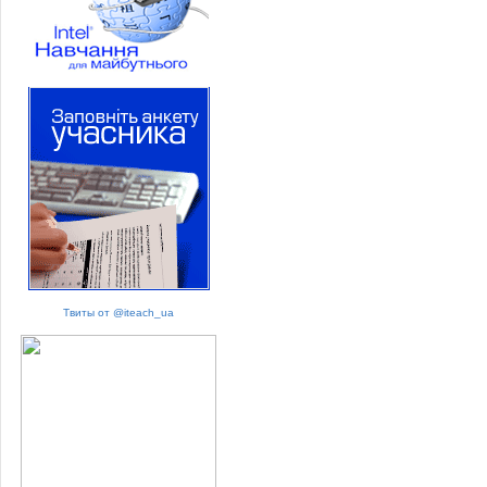
Твиты от @iteach_ua