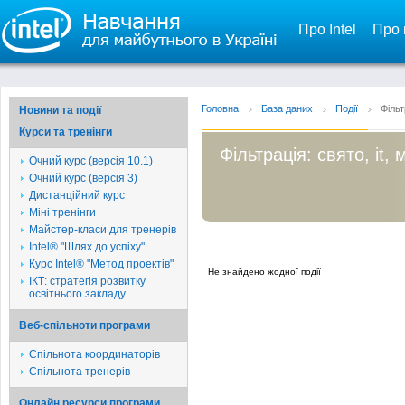
Про Intel
Про 
Головна
База даних
Події
Фільт
Новини та події
Курси та тренінги
Фільтрація: свято, it, 
Очний курс (версія 10.1)
Очний курс (версія 3)
Дистанційний курс
Міні тренінги
Майстер-класи для тренерів
Intel® "Шлях до успіху"
Курс Intel® "Метод проектів"
Не знайдено жодної події
ІКТ: стратегія розвитку
освітнього закладу
Веб-спільноти програми
Спільнота координаторів
Спільнота тренерів
Онлайн ресурси програми