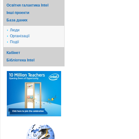
Освітня галактика Intel
Iншi проекти
База даних
Люди
Організації
Події
Кабінет
Бібліотека Intel