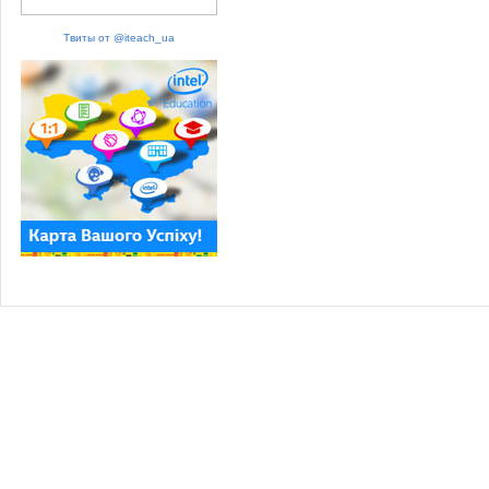
Твиты от @iteach_ua