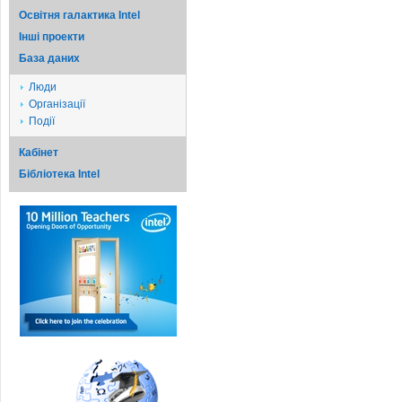
Освітня галактика Intel
Iншi проекти
База даних
Люди
Організації
Події
Кабінет
Бібліотека Intel