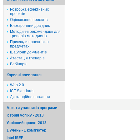
Розробка ефективних
проектів
Оцінювання проектів
Електронний довідник
Методичні рекомендації для
тренерів-методистів
Приклади проектів по
предметах
Шаблони документів
Атестація тренерів
Вебінари
Корисні посилання
Web 2.0
ICT Standards
Дистанційне навчання
Анкети учасників програми
Історія успіху - 2013
Успішний проект 2013
1 учень - 1 комп'ютер
Intel ISEF