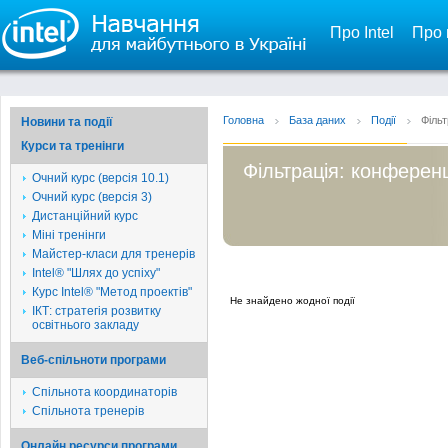
Про Intel
Про 
Головна
База даних
Події
Фільт
Новини та події
Курси та тренінги
Фільтрація: конференці
Очний курс (версія 10.1)
Очний курс (версія 3)
Дистанційний курс
Міні тренінги
Майстер-класи для тренерів
Intel® "Шлях до успіху"
Курс Intel® "Метод проектів"
Не знайдено жодної події
ІКТ: стратегія розвитку
освітнього закладу
Веб-спільноти програми
Спільнота координаторів
Спільнота тренерів
Онлайн ресурси програми