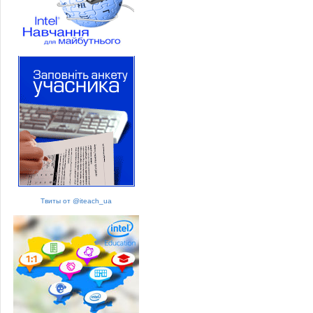
Твиты от @iteach_ua