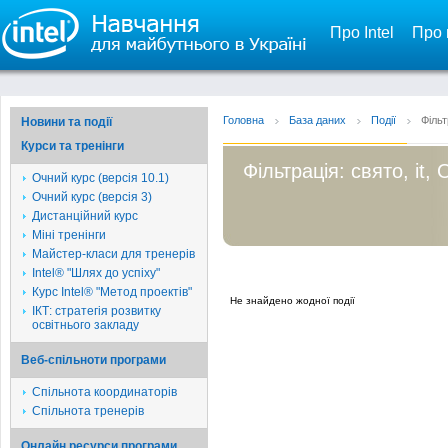
Про Intel
Про 
Головна
База даних
Події
Фільт
Новини та події
Курси та тренінги
Фільтрація: свято, it,
Очний курс (версія 10.1)
Очний курс (версія 3)
Дистанційний курс
Міні тренінги
Майстер-класи для тренерів
Intel® "Шлях до успіху"
Курс Intel® "Метод проектів"
Не знайдено жодної події
ІКТ: стратегія розвитку
освітнього закладу
Веб-спільноти програми
Спільнота координаторів
Спільнота тренерів
Онлайн ресурси програми