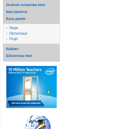
Освітня галактика Intel
Iншi проекти
База даних
Люди
Організації
Події
Кабінет
Бібліотека Intel