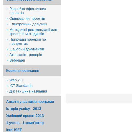
Розробка ефективних
проектів
Оцінювання проектів
Електронний довідник
Методичні рекомендації для
тренерів-методистів
Приклади проектів по
предметах
Шаблони документів
Атестація тренерів
Вебінари
Корисні посилання
Web 2.0
ICT Standards
Дистанційне навчання
Анкети учасників програми
Історія успіху - 2013
Успішний проект 2013
1 учень - 1 комп'ютер
Intel ISEF