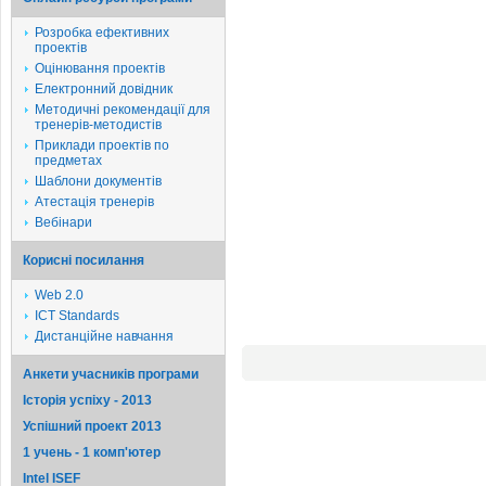
Розробка ефективних
проектів
Оцінювання проектів
Електронний довідник
Методичні рекомендації для
тренерів-методистів
Приклади проектів по
предметах
Шаблони документів
Атестація тренерів
Вебінари
Корисні посилання
Web 2.0
ICT Standards
Дистанційне навчання
Анкети учасників програми
Історія успіху - 2013
Успішний проект 2013
1 учень - 1 комп'ютер
Intel ISEF