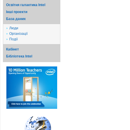
Освітня галактика Intel
Iншi проекти
База даних
Люди
Організації
Події
Кабінет
Бібліотека Intel