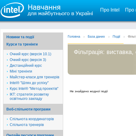
Про Intel
Про 
Головна
База даних
Події
Фільт
Новини та події
Курси та тренінги
Фільтрація: виставка,
Очний курс (версія 10.1)
Очний курс (версія 3)
Дистанційний курс
Міні тренінги
Майстер-класи для тренерів
Intel® "Шлях до успіху"
Курс Intel® "Метод проектів"
Не знайдено жодної події
ІКТ: стратегія розвитку
освітнього закладу
Веб-спільноти програми
Спільнота координаторів
Спільнота тренерів
Онлайн ресурси програми