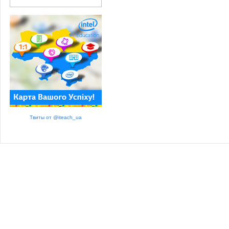
Твиты от @iteach_ua