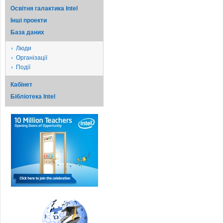
Освітня галактика Intel
Iншi проекти
База даних
Люди
Організації
Події
Кабінет
Бібліотека Intel