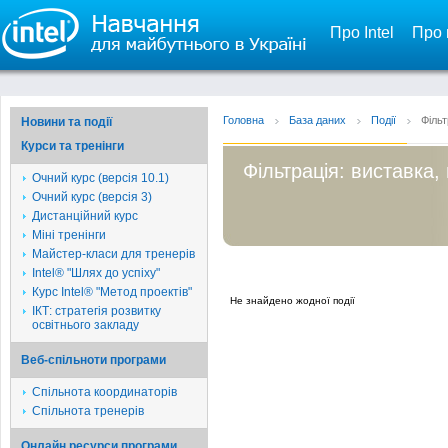
Про Intel
Про 
Головна
База даних
Події
Фільт
Новини та події
Курси та тренінги
Фільтрація: виставка,
Очний курс (версія 10.1)
Очний курс (версія 3)
Дистанційний курс
Міні тренінги
Майстер-класи для тренерів
Intel® "Шлях до успіху"
Курс Intel® "Метод проектів"
Не знайдено жодної події
ІКТ: стратегія розвитку
освітнього закладу
Веб-спільноти програми
Спільнота координаторів
Спільнота тренерів
Онлайн ресурси програми