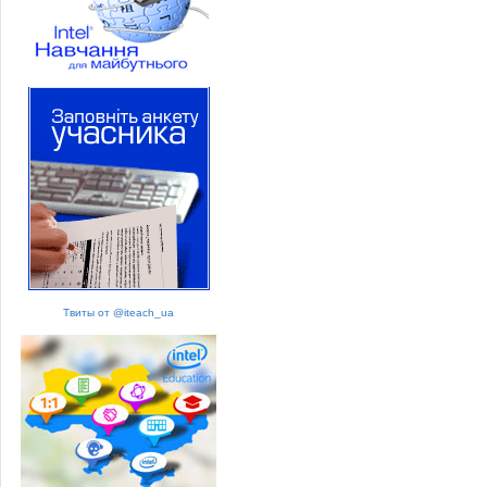
Твиты от @iteach_ua