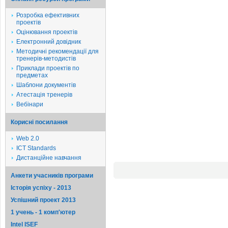
Розробка ефективних
проектів
Оцінювання проектів
Електронний довідник
Методичні рекомендації для
тренерів-методистів
Приклади проектів по
предметах
Шаблони документів
Атестація тренерів
Вебінари
Корисні посилання
Web 2.0
ICT Standards
Дистанційне навчання
Анкети учасників програми
Історія успіху - 2013
Успішний проект 2013
1 учень - 1 комп'ютер
Intel ISEF