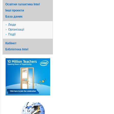
Освітня галактика Intel
Iншi проекти
База даних
Люди
Організації
Події
Кабінет
Бібліотека Intel