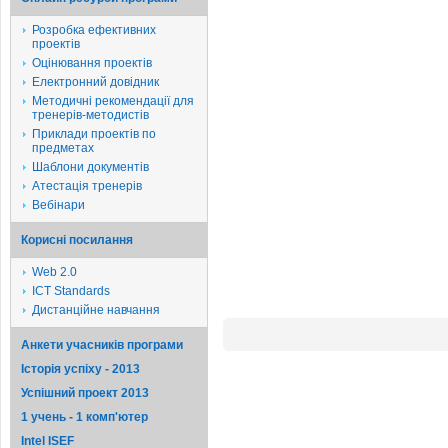
Розробка ефективних
проектів
Оцінювання проектів
Електронний довідник
Методичні рекомендації для
тренерів-методистів
Приклади проектів по
предметах
Шаблони документів
Атестація тренерів
Вебінари
Корисні посилання
Web 2.0
ICT Standards
Дистанційне навчання
Анкети учасників програми
Історія успіху - 2013
Успішний проект 2013
1 учень - 1 комп'ютер
Intel ISEF