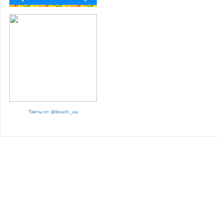
Твиты от @iteach_ua