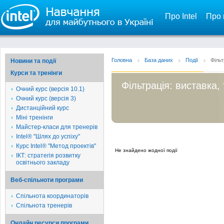
Про Intel
Про 
Головна
База даних
Події
Фільт
Новини та події
Курси та тренінги
Фільтрація: виставка,
Очний курс (версія 10.1)
Очний курс (версія 3)
Дистанційний курс
Міні тренінги
Майстер-класи для тренерів
Intel® "Шлях до успіху"
Курс Intel® "Метод проектів"
Не знайдено жодної події
ІКТ: стратегія розвитку
освітнього закладу
Веб-спільноти програми
Спільнота координаторів
Спільнота тренерів
Онлайн ресурси програми