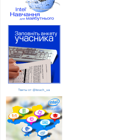
Твиты от @iteach_ua