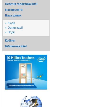
Освітня галактика Intel
Iншi проекти
База даних
Люди
Організації
Події
Кабінет
Бібліотека Intel