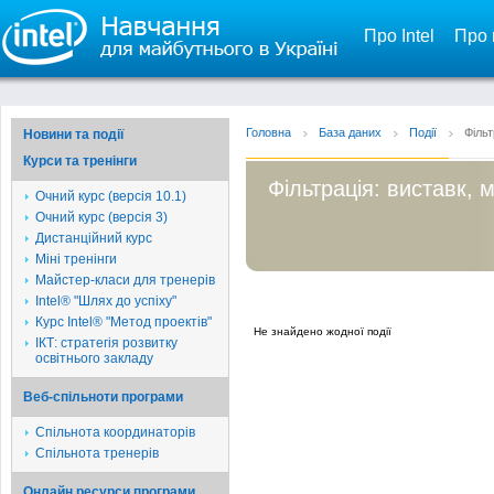
Про Intel
Про 
Головна
База даних
Події
Фільт
Новини та події
Курси та тренінги
Фільтрація: виставк, 
Очний курс (версія 10.1)
Очний курс (версія 3)
Дистанційний курс
Міні тренінги
Майстер-класи для тренерів
Intel® "Шлях до успіху"
Курс Intel® "Метод проектів"
Не знайдено жодної події
ІКТ: стратегія розвитку
освітнього закладу
Веб-спільноти програми
Спільнота координаторів
Спільнота тренерів
Онлайн ресурси програми