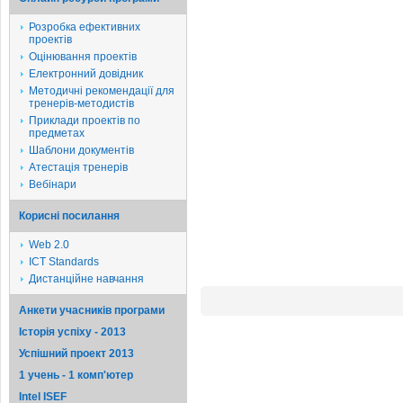
Розробка ефективних
проектів
Оцінювання проектів
Електронний довідник
Методичні рекомендації для
тренерів-методистів
Приклади проектів по
предметах
Шаблони документів
Атестація тренерів
Вебінари
Корисні посилання
Web 2.0
ICT Standards
Дистанційне навчання
Анкети учасників програми
Історія успіху - 2013
Успішний проект 2013
1 учень - 1 комп'ютер
Intel ISEF