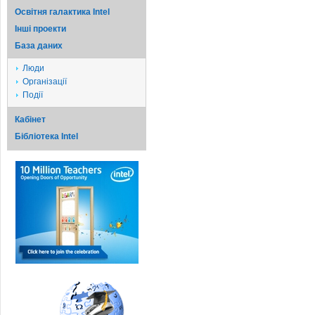
Освітня галактика Intel
Iншi проекти
База даних
Люди
Організації
Події
Кабінет
Бібліотека Intel