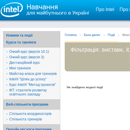
Про Intel
Про 
Головна
База даних
Події
Фільт
Новини та події
Курси та тренінги
Фільтрація: виставк, 
Очний курс (версія 10.1)
Очний курс (версія 3)
Дистанційний курс
Міні тренінги
Майстер-класи для тренерів
Intel® "Шлях до успіху"
Курс Intel® "Метод проектів"
Не знайдено жодної події
ІКТ: стратегія розвитку
освітнього закладу
Веб-спільноти програми
Спільнота координаторів
Спільнота тренерів
Онлайн ресурси програми