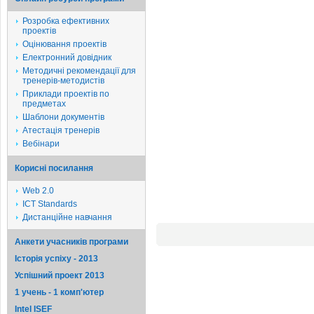
Розробка ефективних
проектів
Оцінювання проектів
Електронний довідник
Методичні рекомендації для
тренерів-методистів
Приклади проектів по
предметах
Шаблони документів
Атестація тренерів
Вебінари
Корисні посилання
Web 2.0
ICT Standards
Дистанційне навчання
Анкети учасників програми
Історія успіху - 2013
Успішний проект 2013
1 учень - 1 комп'ютер
Intel ISEF