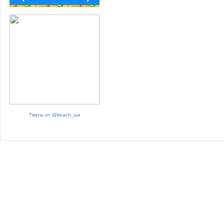
Твиты от @iteach_ua