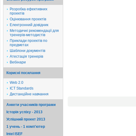
Розробка ефективних
проектів
Оцінювання проектів
Електронний довідник
Методичні рекомендації для
тренерів-методистів
Приклади проектів по
предметах
Шаблони документів
Атестація тренерів
Вебінари
Корисні посилання
Web 2.0
ICT Standards
Дистанційне навчання
Анкети учасників програми
Історія успіху - 2013
Успішний проект 2013
1 учень - 1 комп'ютер
Intel ISEF