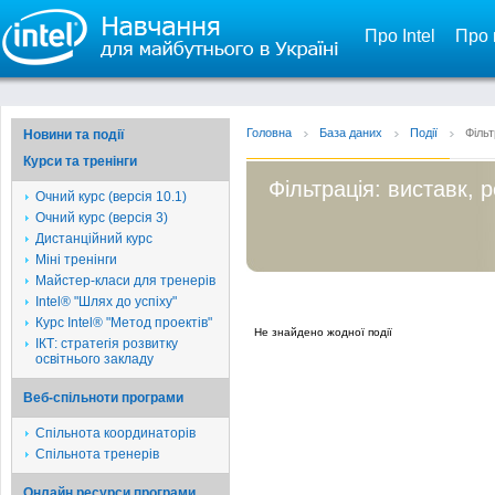
Про Intel
Про 
Головна
База даних
Події
Фільт
Новини та події
Курси та тренінги
Фільтрація: виставк, 
Очний курс (версія 10.1)
Очний курс (версія 3)
Дистанційний курс
Міні тренінги
Майстер-класи для тренерів
Intel® "Шлях до успіху"
Курс Intel® "Метод проектів"
Не знайдено жодної події
ІКТ: стратегія розвитку
освітнього закладу
Веб-спільноти програми
Спільнота координаторів
Спільнота тренерів
Онлайн ресурси програми