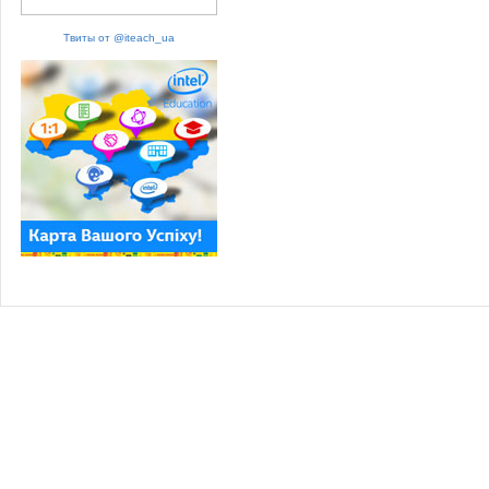
Твиты от @iteach_ua