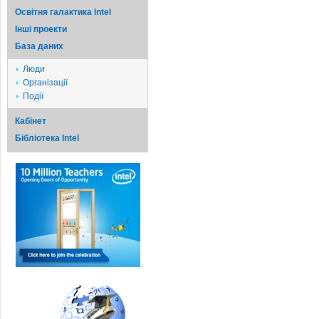
Освітня галактика Intel
Iншi проекти
База даних
Люди
Організації
Події
Кабінет
Бібліотека Intel