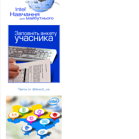
Твиты от @iteach_ua