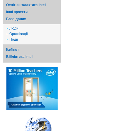
Освітня галактика Intel
Iншi проекти
База даних
Люди
Організації
Події
Кабінет
Бібліотека Intel