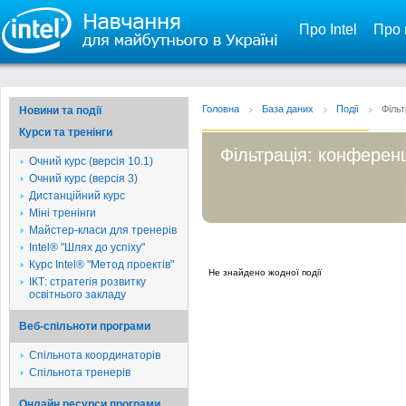
Про Intel
Про 
Головна
База даних
Події
Фільт
Новини та події
Курси та тренінги
Фільтрація: конференц
Очний курс (версія 10.1)
Очний курс (версія 3)
Дистанційний курс
Міні тренінги
Майстер-класи для тренерів
Intel® "Шлях до успіху"
Курс Intel® "Метод проектів"
Не знайдено жодної події
ІКТ: стратегія розвитку
освітнього закладу
Веб-спільноти програми
Спільнота координаторів
Спільнота тренерів
Онлайн ресурси програми