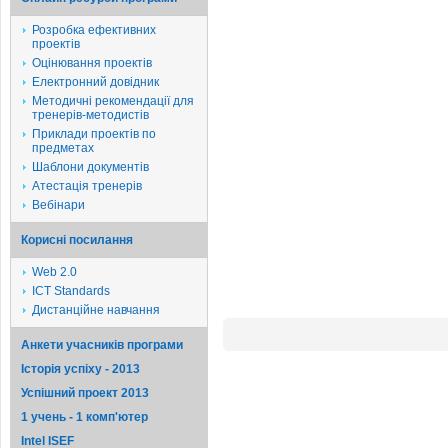
Розробка ефективних
проектів
Оцінювання проектів
Електронний довідник
Методичні рекомендації для
тренерів-методистів
Приклади проектів по
предметах
Шаблони документів
Атестація тренерів
Вебінари
Корисні посилання
Web 2.0
ICT Standards
Дистанційне навчання
Анкети учасників програми
Історія успіху - 2013
Успішний проект 2013
1 учень - 1 комп'ютер
Intel ISEF