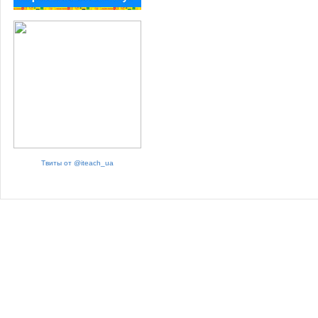
Твиты от @iteach_ua