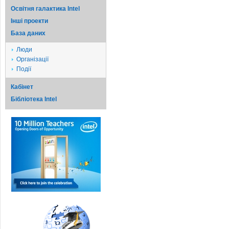
Освітня галактика Intel
Iншi проекти
База даних
Люди
Організації
Події
Кабінет
Бібліотека Intel