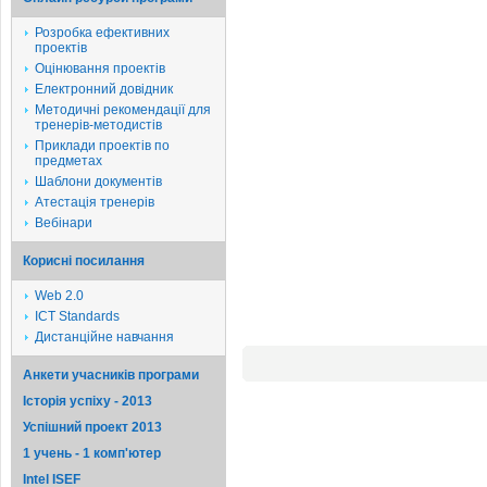
Розробка ефективних
проектів
Оцінювання проектів
Електронний довідник
Методичні рекомендації для
тренерів-методистів
Приклади проектів по
предметах
Шаблони документів
Атестація тренерів
Вебінари
Корисні посилання
Web 2.0
ICT Standards
Дистанційне навчання
Анкети учасників програми
Історія успіху - 2013
Успішний проект 2013
1 учень - 1 комп'ютер
Intel ISEF