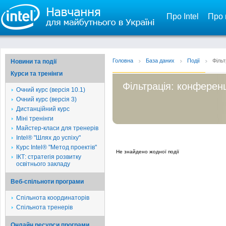
Про Intel
Про 
Головна
База даних
Події
Фільт
Новини та події
Курси та тренінги
Фільтрація: конферен
Очний курс (версія 10.1)
Очний курс (версія 3)
Дистанційний курс
Міні тренінги
Майстер-класи для тренерів
Intel® "Шлях до успіху"
Курс Intel® "Метод проектів"
Не знайдено жодної події
ІКТ: стратегія розвитку
освітнього закладу
Веб-спільноти програми
Спільнота координаторів
Спільнота тренерів
Онлайн ресурси програми