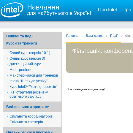
Про Intel
Про 
Головна
База даних
Події
Фільт
Новини та події
Курси та тренінги
Фільтрація: конферен
Очний курс (версія 10.1)
Очний курс (версія 3)
Дистанційний курс
Міні тренінги
Майстер-класи для тренерів
Intel® "Шлях до успіху"
Курс Intel® "Метод проектів"
Не знайдено жодної події
ІКТ: стратегія розвитку
освітнього закладу
Веб-спільноти програми
Спільнота координаторів
Спільнота тренерів
Онлайн ресурси програми