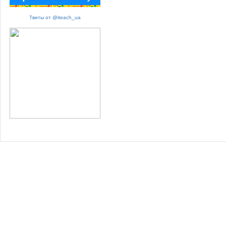
Твиты от @iteach_ua