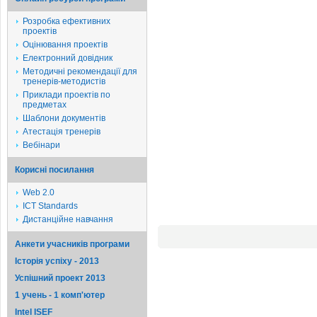
Розробка ефективних
проектів
Оцінювання проектів
Електронний довідник
Методичні рекомендації для
тренерів-методистів
Приклади проектів по
предметах
Шаблони документів
Атестація тренерів
Вебінари
Корисні посилання
Web 2.0
ICT Standards
Дистанційне навчання
Анкети учасників програми
Історія успіху - 2013
Успішний проект 2013
1 учень - 1 комп'ютер
Intel ISEF