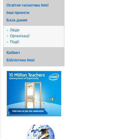
Освітня галактика Intel
Iншi проекти
База даних
Люди
Організації
Події
Кабінет
Бібліотека Intel