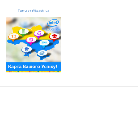
Твиты от @iteach_ua