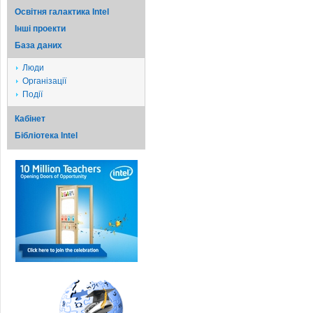
Освітня галактика Intel
Iншi проекти
База даних
Люди
Організації
Події
Кабінет
Бібліотека Intel