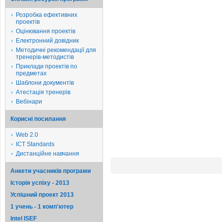
Розробка ефективних
проектів
Оцінювання проектів
Електронний довідник
Методичні рекомендації для
тренерів-методистів
Приклади проектів по
предметах
Шаблони документів
Атестація тренерів
Вебінари
Корисні посилання
Web 2.0
ICT Standards
Дистанційне навчання
Анкети учасників програми
Історія успіху - 2013
Успішний проект 2013
1 учень - 1 комп'ютер
Intel ISEF