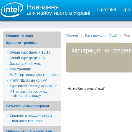
Про Intel
Про 
Головна
База даних
Події
Фільт
Новини та події
Курси та тренінги
Фільтрація: конференц
Очний курс (версія 10.1)
Очний курс (версія 3)
Дистанційний курс
Міні тренінги
Майстер-класи для тренерів
Intel® "Шлях до успіху"
Курс Intel® "Метод проектів"
Не знайдено жодної події
ІКТ: стратегія розвитку
освітнього закладу
Веб-спільноти програми
Спільнота координаторів
Спільнота тренерів
Онлайн ресурси програми