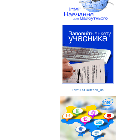
Твиты от @iteach_ua