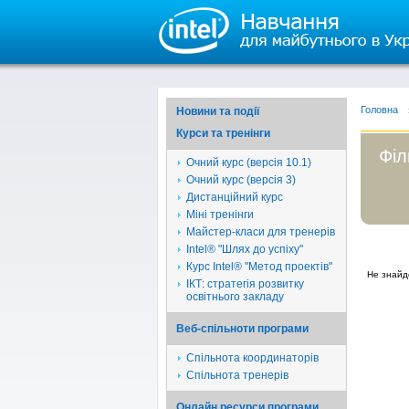
Головна
Новини та події
Курси та тренінги
Філ
Очний курс (версія 10.1)
Очний курс (версія 3)
Дистанційний курс
Міні тренінги
Майстер-класи для тренерів
Intel® "Шлях до успіху"
Курс Intel® "Метод проектів"
Не знайд
ІКТ: стратегія розвитку
освітнього закладу
Веб-спільноти програми
Спільнота координаторів
Спільнота тренерів
Онлайн ресурси програми