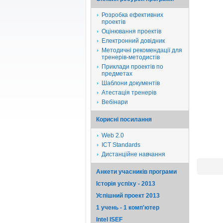
Розробка ефективних
проектів
Оцінювання проектів
Електронний довідник
Методичні рекомендації для
тренерів-методистів
Приклади проектів по
предметах
Шаблони документів
Атестація тренерів
Вебінари
Корисні посилання
Web 2.0
ICT Standards
Дистанційне навчання
Анкети учасників програми
Історія успіху - 2013
Успішний проект 2013
1 учень - 1 комп'ютер
Intel ISEF