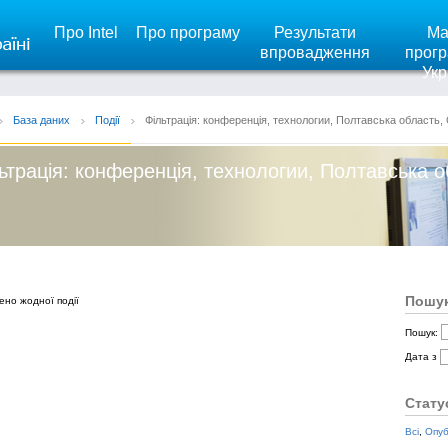
Про Intel
Про програму
Результати
Ма
впровадження
прогр
Укр
База даних
Події
Фільтрація: конференція, технологии, Полтавська область,
ьтрація: конференція, технологии, Полтавська о
Пошук
ено жодної події
Пошук:
Дата з
Стату
Всі
,
Опуб