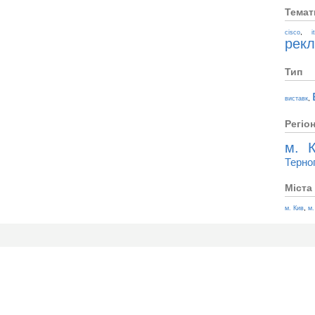
Темат
,
cisco
i
рек
Тип
,
виставк
Регіо
м. К
Терно
Міста
,
м. Кив
м.