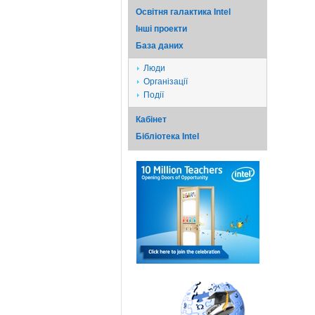
Освітня галактика Intel
Iншi проекти
База даних
Люди
Організації
Події
Кабінет
Бібліотека Intel