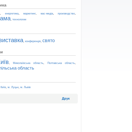
ика
,
,
,
,
,
t
енергетика
маркетинг
мас-медіа
производство
лама
,
технологии
виставка
свято
,
,
конференція
ни
иїв
,
,
,
Миколаївська область
Полтавська область
пільська область
,
,
 Київ
м. Луцьк
м. Львів
Друк