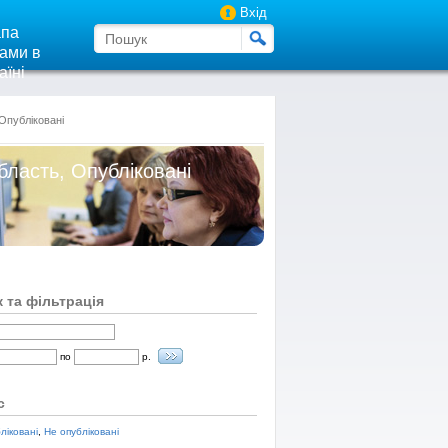
Вхід
па
ами в
аїні
 Опубліковані
бласть, Опубліковані
 та фільтрація
по
р.
с
ліковані
,
Не опубліковані