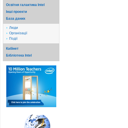
Освітня галактика Intel
Iншi проекти
База даних
Люди
Організації
Події
Кабінет
Бібліотека Intel