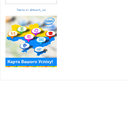
Твиты от @iteach_ua