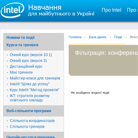
Про Intel
Про 
Головна
База даних
Події
Фільт
Новини та події
Курси та тренінги
Фільтрація: конференц
Очний курс (версія 10.1)
Очний курс (версія 3)
Дистанційний курс
Міні тренінги
Майстер-класи для тренерів
Intel® "Шлях до успіху"
Курс Intel® "Метод проектів"
Не знайдено жодної події
ІКТ: стратегія розвитку
освітнього закладу
Веб-спільноти програми
Спільнота координаторів
Спільнота тренерів
Онлайн ресурси програми