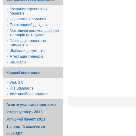
Розробка ефективних
проектів
Оцінювання проектів
Електронний довідник
Методичні рекомендації для
тренерів-методистів
Приклади проектів по
предметах
Шаблони документів
Атестація тренерів
Вебінари
Корисні посилання
Web 2.0
ICT Standards
Дистанційне навчання
Анкети учасників програми
Історія успіху - 2013
Успішний проект 2013
1 учень - 1 комп'ютер
Intel ISEF