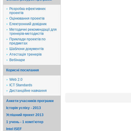
Розробка ефективних
проектів
Оцінювання проектів
Електронний довідник
Методичні рекомендації для
тренерів-методистів
Приклади проектів по
предметах
Шаблони документів
Атестація тренерів
Вебінари
Корисні посилання
Web 2.0
ICT Standards
Дистанційне навчання
Анкети учасників програми
Історія успіху - 2013
Успішний проект 2013
1 учень - 1 комп'ютер
Intel ISEF