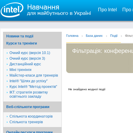
Про Intel
Про 
Головна
База даних
Події
Фільт
Новини та події
Курси та тренінги
Фільтрація: конференц
Очний курс (версія 10.1)
Очний курс (версія 3)
Дистанційний курс
Міні тренінги
Майстер-класи для тренерів
Intel® "Шлях до успіху"
Курс Intel® "Метод проектів"
Не знайдено жодної події
ІКТ: стратегія розвитку
освітнього закладу
Веб-спільноти програми
Спільнота координаторів
Спільнота тренерів
Онлайн ресурси програми