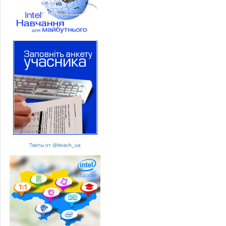
Твиты от @iteach_ua