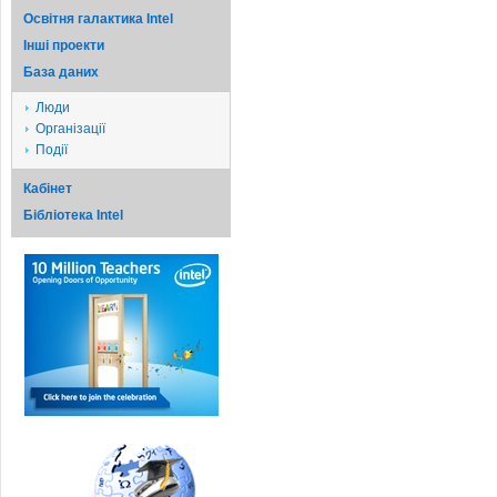
Освітня галактика Intel
Iншi проекти
База даних
Люди
Організації
Події
Кабінет
Бібліотека Intel