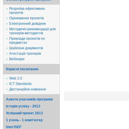
Розробка ефективних
проектів
Оцінювання проектів
Електронний довідник
Методичні рекомендації для
тренерів-методистів
Приклади проектів по
предметах
Шаблони документів
Атестація тренерів
Вебінари
Корисні посилання
Web 2.0
ICT Standards
Дистанційне навчання
Анкети учасників програми
Історія успіху - 2013
Успішний проект 2013
1 учень - 1 комп'ютер
Intel ISEF