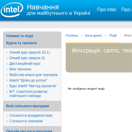
Про Intel
Про 
Головна
База даних
Події
Фільт
Новини та події
Курси та тренінги
Фільтрація: свято, те
Очний курс (версія 10.1)
Очний курс (версія 3)
Дистанційний курс
Міні тренінги
Майстер-класи для тренерів
Intel® "Шлях до успіху"
Курс Intel® "Метод проектів"
Не знайдено жодної події
ІКТ: стратегія розвитку
освітнього закладу
Веб-спільноти програми
Спільнота координаторів
Спільнота тренерів
Онлайн ресурси програми