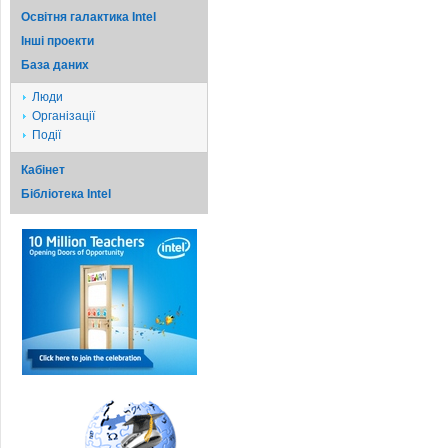
Освітня галактика Intel
Iншi проекти
База даних
Люди
Організації
Події
Кабінет
Бібліотека Intel