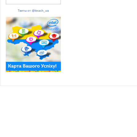
Твиты от @iteach_ua