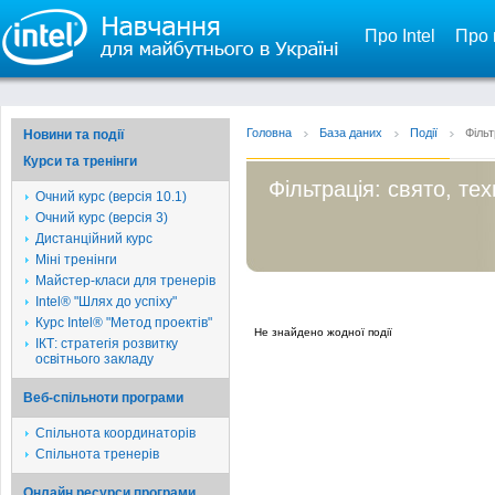
Про Intel
Про 
Головна
База даних
Події
Фільт
Новини та події
Курси та тренінги
Фільтрація: свято, те
Очний курс (версія 10.1)
Очний курс (версія 3)
Дистанційний курс
Міні тренінги
Майстер-класи для тренерів
Intel® "Шлях до успіху"
Курс Intel® "Метод проектів"
Не знайдено жодної події
ІКТ: стратегія розвитку
освітнього закладу
Веб-спільноти програми
Спільнота координаторів
Спільнота тренерів
Онлайн ресурси програми