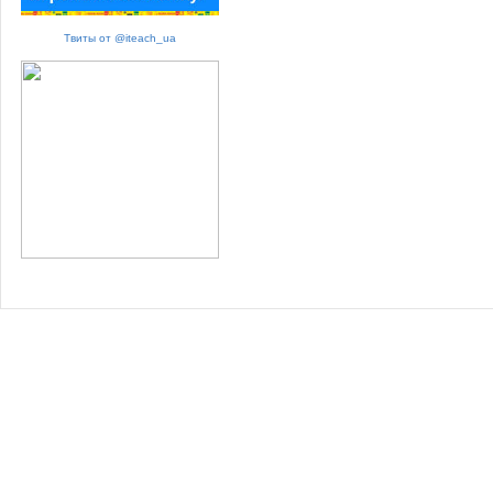
Твиты от @iteach_ua