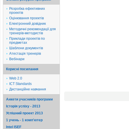
Розробка ефективних
проектів
Оцінювання проектів
Електронний довідник
Методичні рекомендації для
тренерів-методистів
Приклади проектів по
предметах
Шаблони документів
Атестація тренерів
Вебінари
Корисні посилання
Web 2.0
ICT Standards
Дистанційне навчання
Анкети учасників програми
Історія успіху - 2013
Успішний проект 2013
1 учень - 1 комп'ютер
Intel ISEF