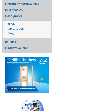
Освітня галактика Intel
Iншi проекти
База даних
Люди
Організації
Події
Кабінет
Бібліотека Intel