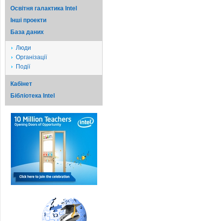
Освітня галактика Intel
Iншi проекти
База даних
Люди
Організації
Події
Кабінет
Бібліотека Intel