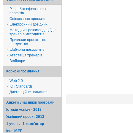
Розробка ефективних
проектів
Оцінювання проектів
Електронний довідник
Методичні рекомендації для
тренерів-методистів
Приклади проектів по
предметах
Шаблони документів
Атестація тренерів
Вебінари
Корисні посилання
Web 2.0
ICT Standards
Дистанційне навчання
Анкети учасників програми
Історія успіху - 2013
Успішний проект 2013
1 учень - 1 комп'ютер
Intel ISEF