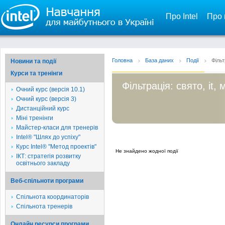
Про Intel
Про 
Головна
База даних
Події
Фільт
Новини та події
Курси та тренінги
Фільтрація: свято, it, 
Очний курс (версія 10.1)
Очний курс (версія 3)
Дистанційний курс
Міні тренінги
Майстер-класи для тренерів
Intel® "Шлях до успіху"
Курс Intel® "Метод проектів"
Не знайдено жодної події
ІКТ: стратегія розвитку
освітнього закладу
Веб-спільноти програми
Спільнота координаторів
Спільнота тренерів
Онлайн ресурси програми