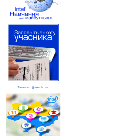
Твиты от @iteach_ua