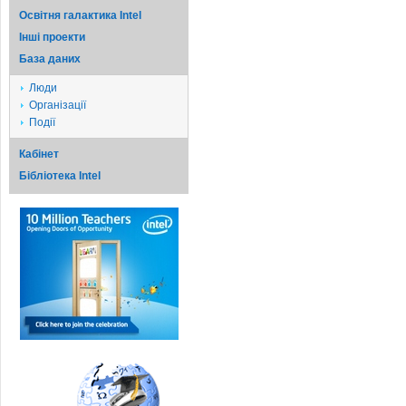
Освітня галактика Intel
Iншi проекти
База даних
Люди
Організації
Події
Кабінет
Бібліотека Intel