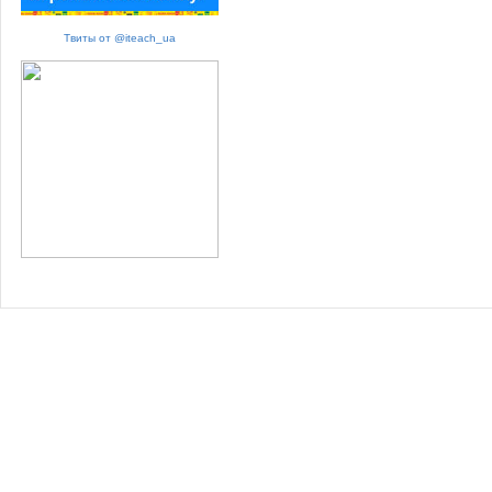
Твиты от @iteach_ua