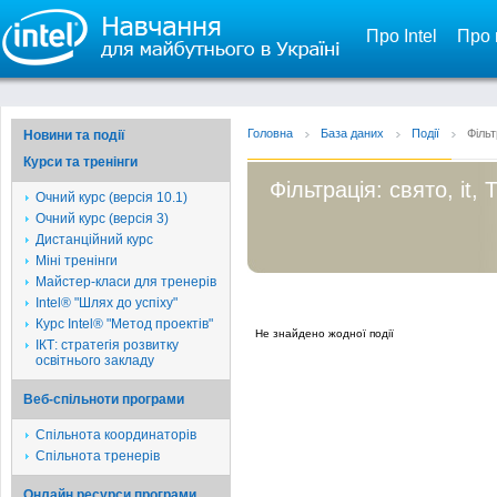
Про Intel
Про 
Головна
База даних
Події
Фільт
Новини та події
Курси та тренінги
Фільтрація: свято, it,
Очний курс (версія 10.1)
Очний курс (версія 3)
Дистанційний курс
Міні тренінги
Майстер-класи для тренерів
Intel® "Шлях до успіху"
Курс Intel® "Метод проектів"
Не знайдено жодної події
ІКТ: стратегія розвитку
освітнього закладу
Веб-спільноти програми
Спільнота координаторів
Спільнота тренерів
Онлайн ресурси програми