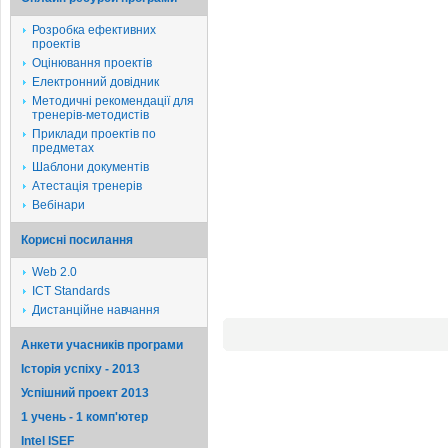
Розробка ефективних
проектів
Оцінювання проектів
Електронний довідник
Методичні рекомендації для
тренерів-методистів
Приклади проектів по
предметах
Шаблони документів
Атестація тренерів
Вебінари
Корисні посилання
Web 2.0
ICT Standards
Дистанційне навчання
Анкети учасників програми
Історія успіху - 2013
Успішний проект 2013
1 учень - 1 комп'ютер
Intel ISEF