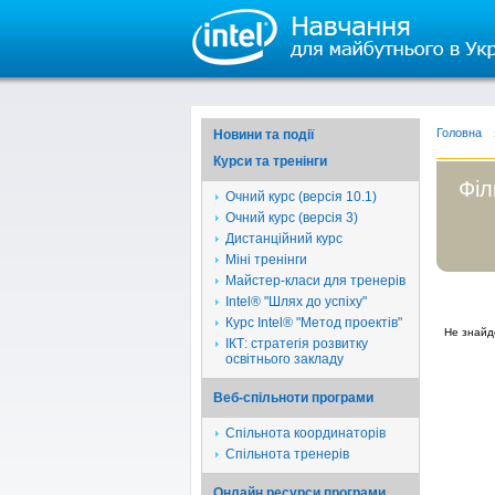
Головна
Новини та події
Курси та тренінги
Філ
Очний курс (версія 10.1)
Очний курс (версія 3)
Дистанційний курс
Міні тренінги
Майстер-класи для тренерів
Intel® "Шлях до успіху"
Курс Intel® "Метод проектів"
Не знайд
ІКТ: стратегія розвитку
освітнього закладу
Веб-спільноти програми
Спільнота координаторів
Спільнота тренерів
Онлайн ресурси програми