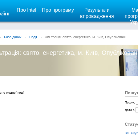
Про Intel
Про програму
Результати
Ма
впровадження
прогр
Укр
База даних
Події
Фільтрація: свято, енергетика, м. Київ, Опубліковані
ьтрація: свято, енергетика, м. Київ, Опублікован
Пошук
ено жодної події
Пошук:
Дата з
Стату
Всі
,
Опуб