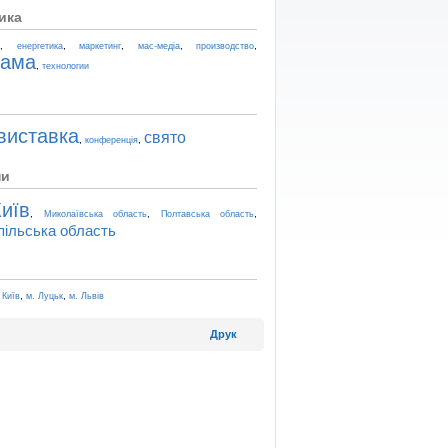
ика
,
,
,
,
,
t
енергетика
маркетинг
мас-медіа
производство
лама
,
технологии
виставка
свято
,
,
конференція
ни
иїв
,
,
,
Миколаївська область
Полтавська область
пільська область
,
,
 Київ
м. Луцьк
м. Львів
Друк