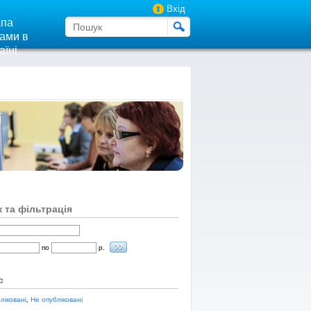
Вхід
па
ами в
аїні
і
 та фільтрація
по
р.
с
ліковані
,
Не опубліковані