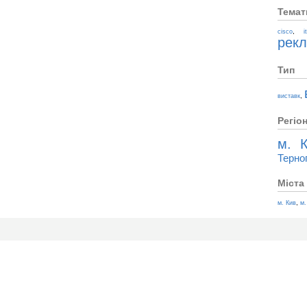
Темат
,
cisco
i
рек
Тип
,
виставк
Регіо
м. К
Терно
Міста
,
м. Кив
м.