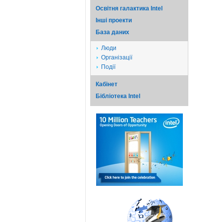
Освітня галактика Intel
Iншi проекти
База даних
Люди
Організації
Події
Кабінет
Бібліотека Intel