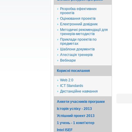
Розробка ефективних
проектів
Оцінювання проектів
Електронний довідник
Методичні рекомендації для
тренерів-методистів
Приклади проектів по
предметах
Шаблони документів
Атестація тренерів
Вебінари
Корисні посилання
Web 2.0
ICT Standards
Дистанційне навчання
Анкети учасників програми
Історія успіху - 2013
Успішний проект 2013
1 учень - 1 комп'ютер
Intel ISEF