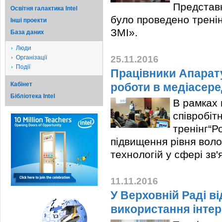
Представн
Освітня галактика Intel
було проведено тренін
Iншi проекти
ЗМІ».
База даних
Люди
Організації
25.11.2016
Події
Працівники Апарат
Кабінет
роботи в медіасер
Бібліотека Intel
В рамках 
співробіт
тренінг“Р
підвищення рівня вол
технологій у сфері зв'
11.11.2016
У Верховній Раді в
використання інтерн