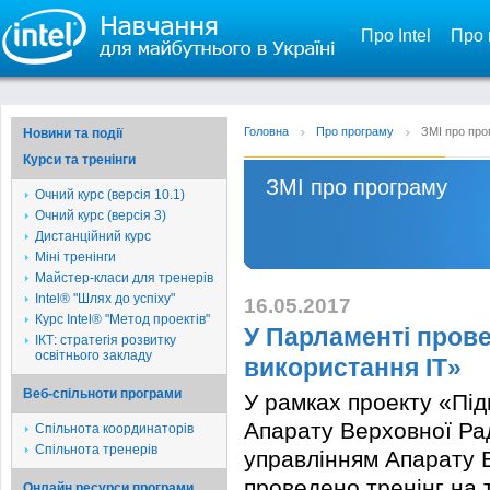
Про Intel
Про 
Головна
Про програму
ЗМІ про про
Новини та події
Курси та тренінги
ЗМІ про програму
Очний курс (версія 10.1)
Очний курс (версія 3)
Дистанційний курс
Міні тренінги
Майстер-класи для тренерів
Intel® "Шлях до успіху"
16.05.2017
Курс Intel® "Метод проектів"
У Парламенті прове
ІКТ: стратегія розвитку
освітнього закладу
використання ІТ»
Веб-спільноти програми
У рамках проекту «Під
Апарату Верховної Рад
Спільнота координаторів
Спільнота тренерів
управлінням Апарату В
проведено тренінг на 
Онлайн ресурси програми