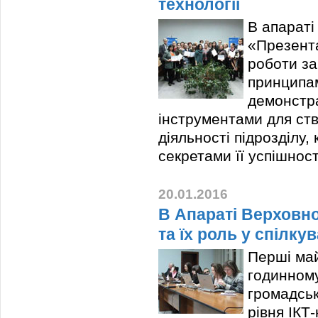
технології
В апараті
«Презента
роботи з
принципам
демонстра
інструментами для ств
діяльності підрозділу,
секретами її успішност
20.01.2016
В Апараті Верховно
та їх роль у спілку
Перші май
годинному
громадськ
рівня ІКТ