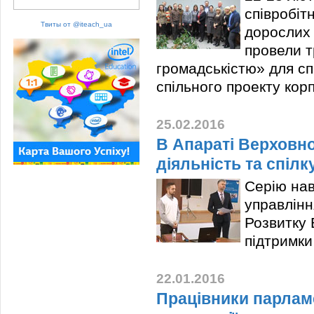
співробіт
Твиты от @iteach_ua
дорослих 
провели т
громадськістю» для сп
спільного проекту корп
25.02.2016
В Апараті Верховно
діяльність та спіл
Серію нав
управлінн
Розвитку Б
підтримки
22.01.2016
Працівники парлам