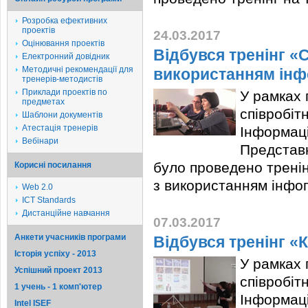
Розробка ефективних
проектів
24.03.2017
Оцінювання проектів
Відбувся тренінг «С
Електронний довідник
Методичні рекомендації для
використанням інф
тренерів-методистів
Приклади проектів по
У рамках 
предметах
співробіт
Шаблони документів
Атестація тренерів
Інформаці
Вебінари
Представн
було проведено тренінг
Корисні посилання
з використанням інфо
Web 2.0
ICT Standards
Дистанційне навчання
07.03.2017
Анкети учасників програми
Відбувся тренінг «
Історія успіху - 2013
У рамках 
Успішний проект 2013
співробіт
1 учень - 1 комп'ютер
Інформаці
Intel ISEF