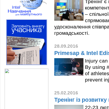
Тренінг є
компетент
– спільної
спрямован
удосконалення співпра
громадськості.
28.09.2016
Primesap & Intel Edi
Injury can
By using 
of athlete
prevent inj
25.02.2016
Тренінг із розвитк
22-23 лют